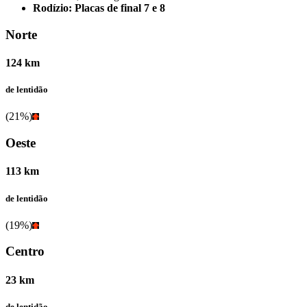
Rodízio: Placas de final 7 e 8
Norte
124 km
de lentidão
(21%)
Oeste
113 km
de lentidão
(19%)
Centro
23 km
de lentidão