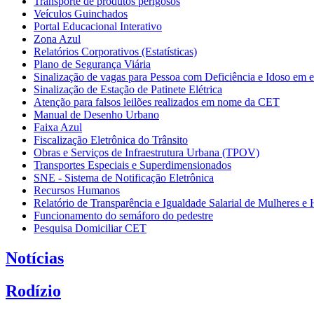
Transporte de produtos perigosos
Veículos Guinchados
Portal Educacional Interativo
Zona Azul
Relatórios Corporativos (Estatísticas)
Plano de Segurança Viária
Sinalização de vagas para Pessoa com Deficiência e Idoso em e
Sinalização de Estação de Patinete Elétrica
Atenção para falsos leilões realizados em nome da CET
Manual de Desenho Urbano
Faixa Azul
Fiscalização Eletrônica do Trânsito
Obras e Serviços de Infraestrutura Urbana (TPOV)
Transportes Especiais e Superdimensionados
SNE - Sistema de Notificação Eletrônica
Recursos Humanos
Relatório de Transparência e Igualdade Salarial de Mulheres 
Funcionamento do semáforo do pedestre
Pesquisa Domiciliar CET
Notícias
Rodízio