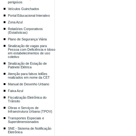
perigosos
Veículos Guinchados
Portal Educacional Interativo
Zona Azul
Relatórios Corporativos
(Estatísticas)
Plano de Segurança Viária
Sinalização de vagas para
Pessoa com Deficiência e Idoso
em estabelecimentos de uso
coletivo
Sinalização de Estação de
Patinete Elétrica
Atenção para falsos leilões
realizados em nome da CET
Manual de Desenho Urbano
Faixa Azul
Fiscalização Eletrônica do
Trânsito
Obras e Serviços de
Infraestrutura Urbana (TPOV)
Transportes Especiais e
Superdimensionados
SNE - Sistema de Notificação
Eletrônica