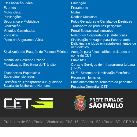
Classificação Viária
Educação
Eventos
Fretamento
Motocicleta
Multas
Publicações
Rodízio Municipal
Segurança e Mobilidade
Polos Geradores e Certidão de Diretrizes
Sinalização
Transporte de produtos perigosos
Veículos Guinchados
Portal Educacional Interativo
Zona Azul
Relatórios Corporativos (Estatísticas)
Plano de Segurança Viária
Sinalização de vagas para Pessoa com
Deficiência e Idoso em estabelecimentos de
uso coletivo
Sinalização de Estação de Patinete Elétrica
Atenção para falsos leilões realizados em
nome da CET
Manual de Desenho Urbano
Faixa Azul
Fiscalização Eletrônica do Trânsito
Obras e Serviços de Infraestrutura Urbana
(TPOV)
Transportes Especiais e
SNE - Sistema de Notificação Eletrônica
Superdimensionados
Recursos Humanos
Relatório de Transparência e Igualdade
Funcionamento do semáforo do pedestre
Salarial de Mulheres e Homens
Pesquisa Domiciliar CET
Prefeitura de São Paulo - Viaduto do Chá, 15 - Centro - São Paulo, SP - CEP 0