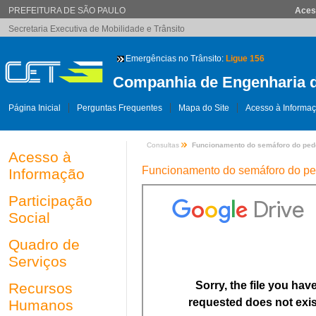
PREFEITURA DE SÃO PAULO
Aces
Secretaria Executiva de Mobilidade e Trânsito
Emergências no Trânsito:
Ligue 156
Companhia de Engenharia d
Página Inicial
Perguntas Frequentes
Mapa do Site
Acesso à Informa
Consultas
Funcionamento do semáforo do ped
Acesso à
Funcionamento do semáforo do pe
Informação
Participação
Social
Quadro de
Serviços
Recursos
Humanos