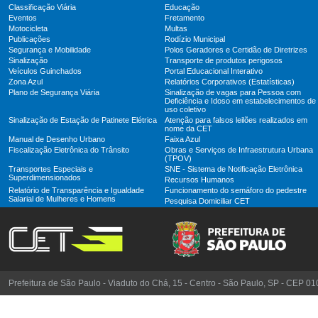
Classificação Viária
Educação
Eventos
Fretamento
Motocicleta
Multas
Publicações
Rodízio Municipal
Segurança e Mobilidade
Polos Geradores e Certidão de Diretrizes
Sinalização
Transporte de produtos perigosos
Veículos Guinchados
Portal Educacional Interativo
Zona Azul
Relatórios Corporativos (Estatísticas)
Plano de Segurança Viária
Sinalização de vagas para Pessoa com
Deficiência e Idoso em estabelecimentos de
uso coletivo
Sinalização de Estação de Patinete Elétrica
Atenção para falsos leilões realizados em
nome da CET
Manual de Desenho Urbano
Faixa Azul
Fiscalização Eletrônica do Trânsito
Obras e Serviços de Infraestrutura Urbana
(TPOV)
Transportes Especiais e
SNE - Sistema de Notificação Eletrônica
Superdimensionados
Recursos Humanos
Relatório de Transparência e Igualdade
Funcionamento do semáforo do pedestre
Salarial de Mulheres e Homens
Pesquisa Domiciliar CET
Prefeitura de São Paulo - Viaduto do Chá, 15 - Centro - São Paulo, SP - CEP 0