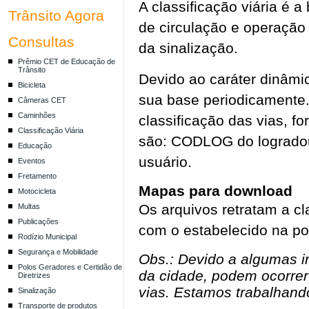
A classificação viária é 
Trânsito Agora
de circulação e operação
Consultas
da sinalização.
Prêmio CET de Educação de
Trânsito
Devido ao caráter dinâmi
Bicicleta
sua base periodicamente.
Câmeras CET
Caminhões
classificação das vias, f
Classificação Viária
são: CODLOG do logradouro
Educação
usuário.
Eventos
Fretamento
Mapas para download
Motocicleta
Os arquivos retratam a cl
Multas
Publicações
com o estabelecido na po
Rodízio Municipal
Segurança e Mobilidade
Obs.: Devido a algumas i
Polos Geradores e Certidão de
da cidade, podem ocorrer
Diretrizes
vias. Estamos trabalhand
Sinalização
Transporte de produtos