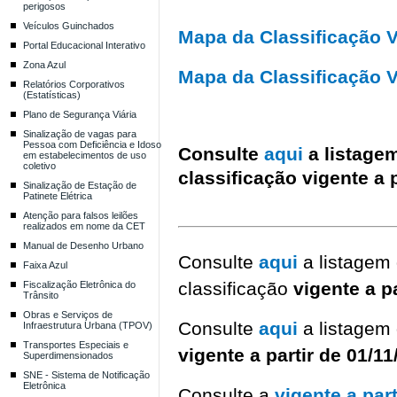
perigosos
Veículos Guinchados
Mapa da Classificação V
Portal Educacional Interativo
Zona Azul
Mapa da Classificação V
Relatórios Corporativos
(Estatísticas)
Plano de Segurança Viária
Sinalização de vagas para
Pessoa com Deficiência e Idoso
Consulte
aqui
a listagem
em estabelecimentos de uso
coletivo
classificação
vigente a 
Sinalização de Estação de
Patinete Elétrica
Atenção para falsos leilões
realizados em nome da CET
Manual de Desenho Urbano
Consulte
aqui
a listagem 
Faixa Azul
classificação
vigente a p
Fiscalização Eletrônica do
Trânsito
Obras e Serviços de
Consulte
aqui
a listagem 
Infraestrutura Urbana (TPOV)
Transportes Especiais e
vigente a partir de 01/1
Superdimensionados
SNE - Sistema de Notificação
Eletrônica
Consulte a
vigente a par