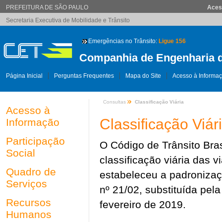
PREFEITURA DE SÃO PAULO
Aces
Secretaria Executiva de Mobilidade e Trânsito
Emergências no Trânsito:
Ligue 156
Companhia de Engenharia d
Página Inicial
Perguntas Frequentes
Mapa do Site
Acesso à Informa
Consultas
Classificação Viária
Acesso à
Classificação Viár
Informação
Participação
O Código de Trânsito Bras
Social
classificação viária das 
Quadro de
estabeleceu a padronizaç
Serviços
nº 21/02, substituída pel
Recursos
fevereiro de 2019.
Humanos