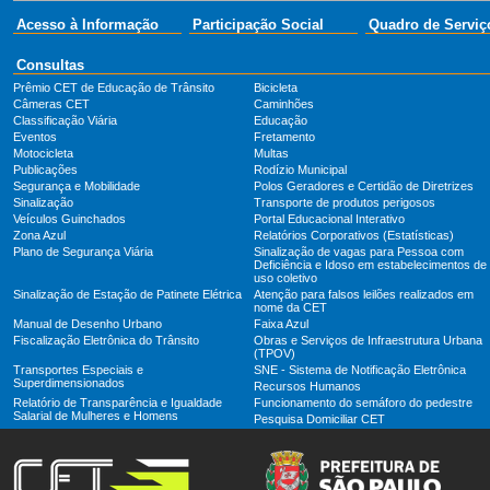
Acesso à Informação
Participação Social
Quadro de Serviç
Consultas
Prêmio CET de Educação de Trânsito
Bicicleta
Câmeras CET
Caminhões
Classificação Viária
Educação
Eventos
Fretamento
Motocicleta
Multas
Publicações
Rodízio Municipal
Segurança e Mobilidade
Polos Geradores e Certidão de Diretrizes
Sinalização
Transporte de produtos perigosos
Veículos Guinchados
Portal Educacional Interativo
Zona Azul
Relatórios Corporativos (Estatísticas)
Plano de Segurança Viária
Sinalização de vagas para Pessoa com
Deficiência e Idoso em estabelecimentos de
uso coletivo
Sinalização de Estação de Patinete Elétrica
Atenção para falsos leilões realizados em
nome da CET
Manual de Desenho Urbano
Faixa Azul
Fiscalização Eletrônica do Trânsito
Obras e Serviços de Infraestrutura Urbana
(TPOV)
Transportes Especiais e
SNE - Sistema de Notificação Eletrônica
Superdimensionados
Recursos Humanos
Relatório de Transparência e Igualdade
Funcionamento do semáforo do pedestre
Salarial de Mulheres e Homens
Pesquisa Domiciliar CET