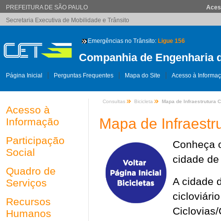
PREFEITURA DE SÃO PAULO
Aces
Secretaria Executiva de Mobilidade e Trânsito
Emergências no Trânsito:
Ligue 156
Companhia de Engenharia d
Página Inicial
Perguntas Frequentes
Mapa do Site
Acesso à Informa
Consultas
Bicicleta
Mapa de Infraestrutura C
Acesso à
Mapa de Infraestru
Informação
Participação
Conheça o
Social
cidade de
Quadro de
A cidade 
Serviços
cicloviár
Recursos
Ciclovias/
Humanos