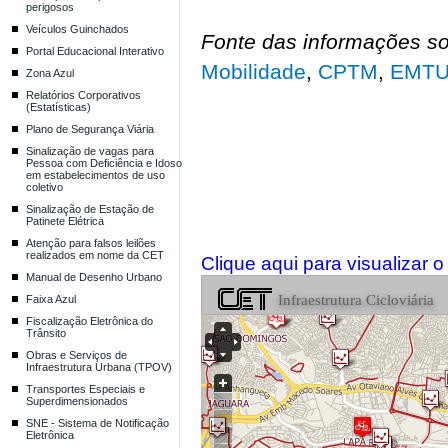
perigosos
Veículos Guinchados
Fonte das informações sob
Portal Educacional Interativo
Mobilidade
,
CPTM
,
EMT
Zona Azul
Relatórios Corporativos
(Estatísticas)
Plano de Segurança Viária
Sinalização de vagas para
Pessoa com Deficiência e Idoso
em estabelecimentos de uso
coletivo
Sinalização de Estação de
Patinete Elétrica
Atenção para falsos leilões
realizados em nome da CET
Clique aqui para visualizar
Manual de Desenho Urbano
Faixa Azul
Fiscalização Eletrônica do
Trânsito
Obras e Serviços de
Infraestrutura Urbana (TPOV)
Transportes Especiais e
Superdimensionados
SNE - Sistema de Notificação
Eletrônica