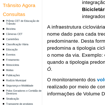
integração
Trânsito Agora
Bicicletár
Consultas
integrado
Prêmio CET de Educação de
Trânsito
A infraestrutura cicloviár
Bicicleta
nome dado para cada trec
Câmeras CET
Caminhões
predominante. Desta forma
Classificação Viária
predomina a tipologia cic
Educação
o nome da via. Exemplo:
Eventos
Fretamento
quando a tipologia predo
Motocicleta
Ó
.
Multas
Publicações
O monitoramento dos
vol
Rodízio Municipal
realizado por meio de co
Segurança e Mobilidade
Polos Geradores e Certidão de
informações de Volume D
Diretrizes
Sinalização
Transporte de produtos