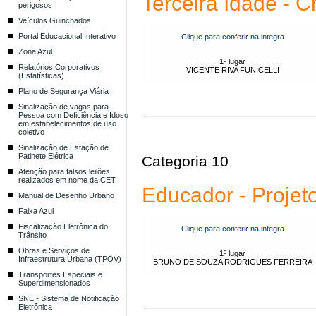
Terceira Idade - C
perigosos
Veículos Guinchados
Portal Educacional Interativo
Clique para conferir na integra
Zona Azul
1º lugar
Relatórios Corporativos
VICENTE RIVA FUNICELLI
(Estatísticas)
Plano de Segurança Viária
Sinalização de vagas para
Pessoa com Deficiência e Idoso
em estabelecimentos de uso
coletivo
Sinalização de Estação de
Patinete Elétrica
Categoria 10
Atenção para falsos leilões
realizados em nome da CET
Educador - Projet
Manual de Desenho Urbano
Faixa Azul
Fiscalização Eletrônica do
Clique para conferir na integra
Trânsito
Obras e Serviços de
1º lugar
Infraestrutura Urbana (TPOV)
BRUNO DE SOUZA RODRIGUES FERREIRA
Transportes Especiais e
Superdimensionados
SNE - Sistema de Notificação
Eletrônica