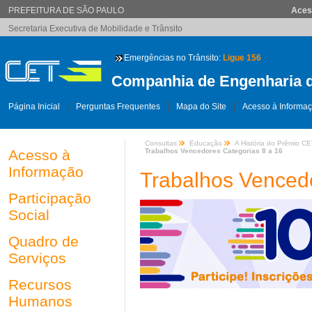
PREFEITURA DE SÃO PAULO
Aces
Secretaria Executiva de Mobilidade e Trânsito
Emergências no Trânsito:
Ligue 156
Companhia de Engenharia d
Página Inicial
Perguntas Frequentes
Mapa do Site
Acesso à Informa
Consultas
Educação
A História do Prêmio C
Acesso à
Trabalhos Vencedores Categorias 8 a 16
Informação
Trabalhos Vencedo
Participação
Social
Quadro de
Serviços
Recursos
Humanos