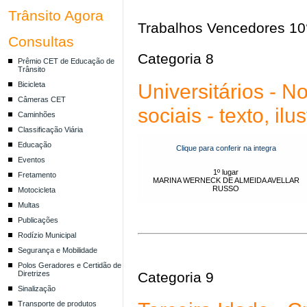
Trânsito Agora
Trabalhos Vencedores 10
Consultas
Categoria 8
Prêmio CET de Educação de
Trânsito
Universitários - N
Bicicleta
Câmeras CET
sociais - texto, ilu
Caminhões
Classificação Viária
Educação
Clique para conferir na integra
Eventos
1º lugar
Fretamento
MARINA WERNECK DE ALMEIDA AVELLAR
RUSSO
Motocicleta
Multas
Publicações
Rodízio Municipal
Segurança e Mobilidade
Polos Geradores e Certidão de
Diretrizes
Categoria 9
Sinalização
Transporte de produtos