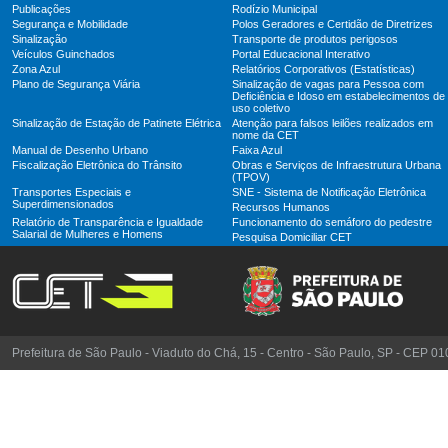
Publicações
Rodízio Municipal
Segurança e Mobilidade
Polos Geradores e Certidão de Diretrizes
Sinalização
Transporte de produtos perigosos
Veículos Guinchados
Portal Educacional Interativo
Zona Azul
Relatórios Corporativos (Estatísticas)
Plano de Segurança Viária
Sinalização de vagas para Pessoa com
Deficiência e Idoso em estabelecimentos de
uso coletivo
Sinalização de Estação de Patinete Elétrica
Atenção para falsos leilões realizados em
nome da CET
Manual de Desenho Urbano
Faixa Azul
Fiscalização Eletrônica do Trânsito
Obras e Serviços de Infraestrutura Urbana
(TPOV)
Transportes Especiais e
SNE - Sistema de Notificação Eletrônica
Superdimensionados
Recursos Humanos
Relatório de Transparência e Igualdade
Funcionamento do semáforo do pedestre
Salarial de Mulheres e Homens
Pesquisa Domiciliar CET
Prefeitura de São Paulo - Viaduto do Chá, 15 - Centro - São Paulo, SP - CEP 0