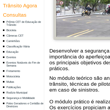
Trânsito Agora
Consultas
Prêmio CET de Educação de
Trânsito
Bicicleta
Câmeras CET
Caminhões
Classificação Viária
Desenvolver a segurança 
Educação
importância do aperfeiço
Eventos
os principais objetivos 
Eventos Notáveis do Fim de
Semana
práticos.
Fretamento
Motocicleta
No módulo teórico são ana
Multas
trânsito, técnicas de pil
Publicações
em caso de sinistros.
Rodízio Municipal
Segurança e Mobilidade
O módulo prático é reali
Polos Geradores e Certidão de
Os exercícios propiciam 
Diretrizes