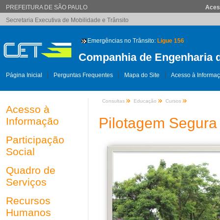
PREFEITURA DE SÃO PAULO
Aces
Secretaria Executiva de Mobilidade e Trânsito
Emergências no Trânsito:
Ligue 156
Companhia de Engenharia d
Página Inicial
Perguntas Frequentes
Mapa do Site
Acesso à Informa
Consultas
Educação
Cursos
Acesso à
Pilotagem Segura 
Informação
Participação
Social
Quadro de
Serviços
Recursos
Humanos