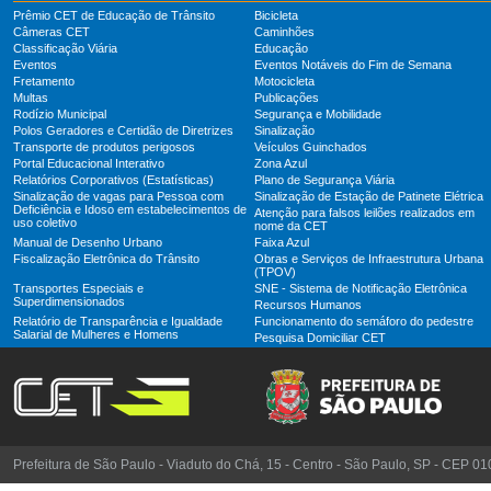
Prêmio CET de Educação de Trânsito
Bicicleta
Câmeras CET
Caminhões
Classificação Viária
Educação
Eventos
Eventos Notáveis do Fim de Semana
Fretamento
Motocicleta
Multas
Publicações
Rodízio Municipal
Segurança e Mobilidade
Polos Geradores e Certidão de Diretrizes
Sinalização
Transporte de produtos perigosos
Veículos Guinchados
Portal Educacional Interativo
Zona Azul
Relatórios Corporativos (Estatísticas)
Plano de Segurança Viária
Sinalização de vagas para Pessoa com
Sinalização de Estação de Patinete Elétrica
Deficiência e Idoso em estabelecimentos de
Atenção para falsos leilões realizados em
uso coletivo
nome da CET
Manual de Desenho Urbano
Faixa Azul
Fiscalização Eletrônica do Trânsito
Obras e Serviços de Infraestrutura Urbana
(TPOV)
Transportes Especiais e
SNE - Sistema de Notificação Eletrônica
Superdimensionados
Recursos Humanos
Relatório de Transparência e Igualdade
Funcionamento do semáforo do pedestre
Salarial de Mulheres e Homens
Pesquisa Domiciliar CET
Prefeitura de São Paulo - Viaduto do Chá, 15 - Centro - São Paulo, SP - CEP 0