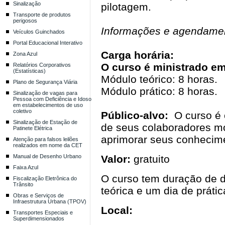
Sinalização
pilotagem.
Transporte de produtos
perigosos
Informações e agendame
Veículos Guinchados
Portal Educacional Interativo
Carga horária:
Zona Azul
O curso é ministrado em
Relatórios Corporativos
(Estatísticas)
Módulo teórico: 8 horas.
Plano de Segurança Viária
Módulo prático: 8 horas.
Sinalização de vagas para
Pessoa com Deficiência e Idoso
em estabelecimentos de uso
coletivo
Público-alvo:
O curso é 
Sinalização de Estação de
de seus colaboradores mo
Patinete Elétrica
aprimorar seus conhecime
Atenção para falsos leilões
realizados em nome da CET
Manual de Desenho Urbano
Valor:
gratuito
Faixa Azul
O curso tem duração de d
Fiscalização Eletrônica do
Trânsito
teórica e um dia de prátic
Obras e Serviços de
Infraestrutura Urbana (TPOV)
Local:
Transportes Especiais e
Superdimensionados