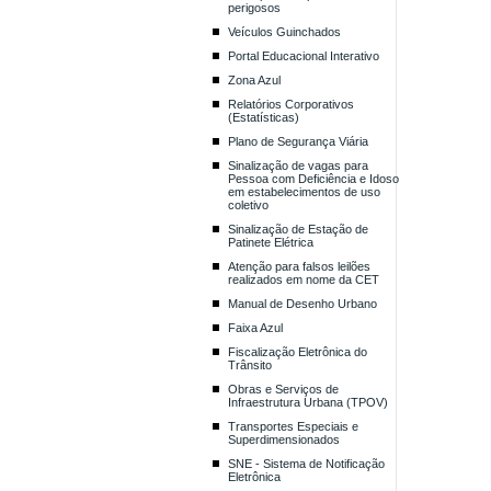
perigosos
Veículos Guinchados
Portal Educacional Interativo
Zona Azul
Relatórios Corporativos
(Estatísticas)
Plano de Segurança Viária
Sinalização de vagas para
Pessoa com Deficiência e Idoso
em estabelecimentos de uso
coletivo
Sinalização de Estação de
Patinete Elétrica
Atenção para falsos leilões
realizados em nome da CET
Manual de Desenho Urbano
Faixa Azul
Fiscalização Eletrônica do
Trânsito
Obras e Serviços de
Infraestrutura Urbana (TPOV)
Transportes Especiais e
Superdimensionados
SNE - Sistema de Notificação
Eletrônica