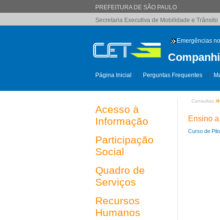
PREFEITURA DE SÃO PAULO
Secretaria Executiva de Mobilidade e Trânsito
Emergências no
Companhia
Página Inicial
Perguntas Frequentes
Ma
Consultas
Acesso à
Ensino a
Informação
Curso de Pil
Participação
Social
Quadro de
Serviços
Recursos
Humanos