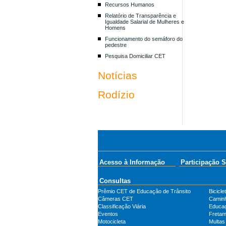
Recursos Humanos
Relatório de Transparência e
Igualdade Salarial de Mulheres e
Homens
Funcionamento do semáforo do
pedestre
Pesquisa Domiciliar CET
Notícias
Rodízio
Acesso à Informação
Participação S
Consultas
Prêmio CET de Educação de Trânsito
Bicicle
Câmeras CET
Camin
Classificação Viária
Educa
Eventos
Fretam
Motocicleta
Multas