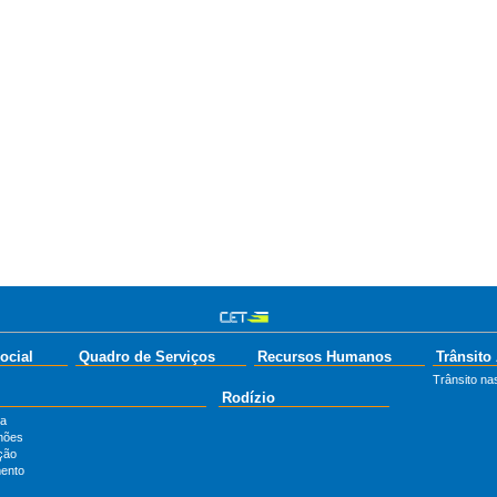
ocial
Quadro de Serviços
Recursos Humanos
Trânsito
Trânsito nas
Rodízio
ta
hões
ção
ento