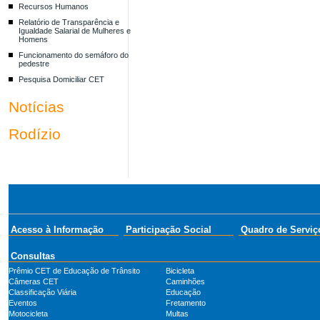
Recursos Humanos
Relatório de Transparência e
Igualdade Salarial de Mulheres e
Homens
Funcionamento do semáforo do
pedestre
Pesquisa Domiciliar CET
Notícias
Rodízio
Acesso à Informação
Participação Social
Quadro de Serviç
Consultas
Prêmio CET de Educação de Trânsito
Bicicleta
Câmeras CET
Caminhões
Classificação Viária
Educação
Eventos
Fretamento
Motocicleta
Multas