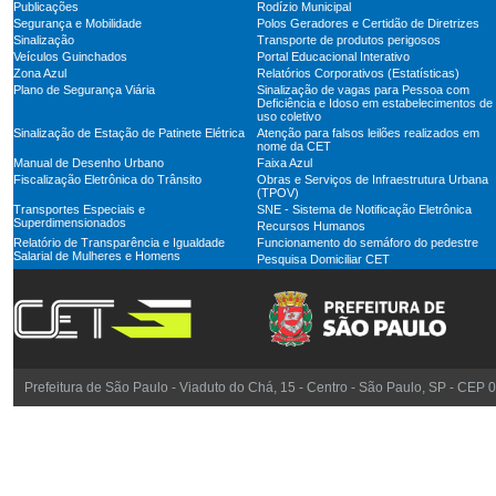
Publicações
Rodízio Municipal
Segurança e Mobilidade
Polos Geradores e Certidão de Diretrizes
Sinalização
Transporte de produtos perigosos
Veículos Guinchados
Portal Educacional Interativo
Zona Azul
Relatórios Corporativos (Estatísticas)
Plano de Segurança Viária
Sinalização de vagas para Pessoa com
Deficiência e Idoso em estabelecimentos de
uso coletivo
Sinalização de Estação de Patinete Elétrica
Atenção para falsos leilões realizados em
nome da CET
Manual de Desenho Urbano
Faixa Azul
Fiscalização Eletrônica do Trânsito
Obras e Serviços de Infraestrutura Urbana
(TPOV)
Transportes Especiais e
SNE - Sistema de Notificação Eletrônica
Superdimensionados
Recursos Humanos
Relatório de Transparência e Igualdade
Funcionamento do semáforo do pedestre
Salarial de Mulheres e Homens
Pesquisa Domiciliar CET
Prefeitura de São Paulo - Viaduto do Chá, 15 - Centro - São Paulo, SP - CEP