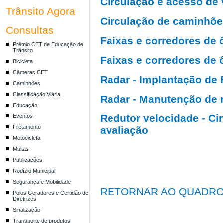
Circulação e acesso de v
Trânsito Agora
Circulação de caminhões 
Consultas
Faixas e corredores de ô
Prêmio CET de Educação de
Trânsito
Faixas e corredores de ô
Bicicleta
Câmeras CET
Radar - Implantação de F
Caminhões
Classificação Viária
Radar - Manutenção de r
Educação
Redutor velocidade - Cir
Eventos
Fretamento
avaliação
Motocicleta
Multas
Publicações
Rodízio Municipal
Segurança e Mobilidade
RETORNAR AO QUADRO
Polos Geradores e Certidão de
Diretrizes
Sinalização
Transporte de produtos