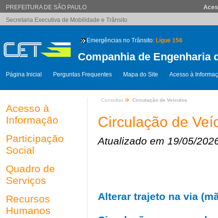
PREFEITURA DE SÃO PAULO
Aces
Secretaria Executiva de Mobilidade e Trânsito
Emergências no Trânsito:
Ligue 156
Companhia de Engenharia d
Página Inicial
Perguntas Frequentes
Mapa do Site
Acesso à Informa
Consultas
Circulação de Veículos
Acesso à
Circulação de Veí
Informação
Participação
Atualizado em 19/05/202
Social
Quadro de
Serviços
Alterar trajeto na via (
Recursos
Humanos