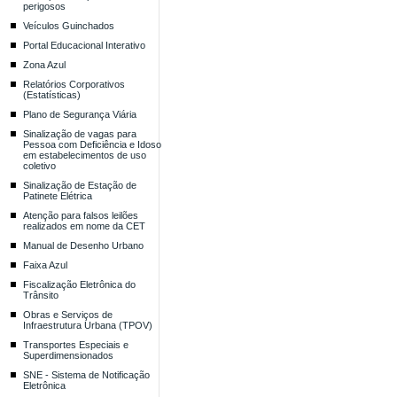
perigosos
Veículos Guinchados
Portal Educacional Interativo
Zona Azul
Relatórios Corporativos
(Estatísticas)
Plano de Segurança Viária
Sinalização de vagas para
Pessoa com Deficiência e Idoso
em estabelecimentos de uso
coletivo
Sinalização de Estação de
Patinete Elétrica
Atenção para falsos leilões
realizados em nome da CET
Manual de Desenho Urbano
Faixa Azul
Fiscalização Eletrônica do
Trânsito
Obras e Serviços de
Infraestrutura Urbana (TPOV)
Transportes Especiais e
Superdimensionados
SNE - Sistema de Notificação
Eletrônica