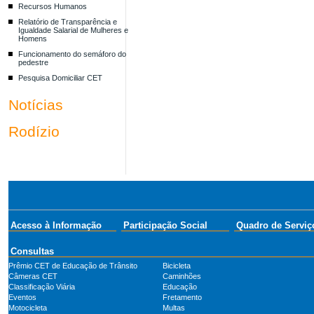
Recursos Humanos
Relatório de Transparência e
Igualdade Salarial de Mulheres e
Homens
Funcionamento do semáforo do
pedestre
Pesquisa Domiciliar CET
Notícias
Rodízio
Acesso à Informação
Participação Social
Quadro de Serviç
Consultas
Prêmio CET de Educação de Trânsito
Bicicleta
Câmeras CET
Caminhões
Classificação Viária
Educação
Eventos
Fretamento
Motocicleta
Multas