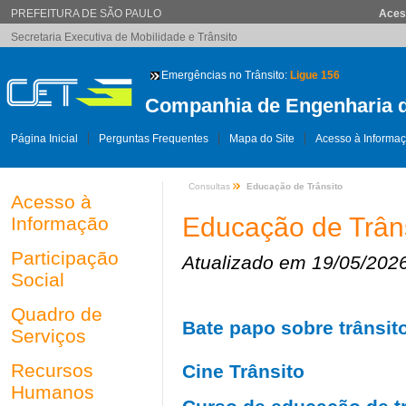
PREFEITURA DE SÃO PAULO
Aces
Secretaria Executiva de Mobilidade e Trânsito
Emergências no Trânsito:
Ligue 156
Companhia de Engenharia d
Página Inicial
Perguntas Frequentes
Mapa do Site
Acesso à Informa
Consultas
Educação de Trânsito
Acesso à
Educação de Trân
Informação
Participação
Atualizado em 19/05/202
Social
Quadro de
Bate papo sobre trânsito
Serviços
Recursos
Cine Trânsito
Humanos