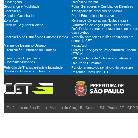
Publicações
Rodízio Municipal
Segurança e Mobilidade
Polos Geradores e Certidão de Diretrizes
Sinalização
Transporte de produtos perigosos
Veículos Guinchados
Portal Educacional Interativo
Zona Azul
Relatórios Corporativos (Estatísticas)
Plano de Segurança Viária
Sinalização de vagas para Pessoa com
Deficiência e Idoso em estabelecimentos de
uso coletivo
Sinalização de Estação de Patinete Elétrica
Atenção para falsos leilões realizados em
nome da CET
Manual de Desenho Urbano
Faixa Azul
Fiscalização Eletrônica do Trânsito
Obras e Serviços de Infraestrutura Urbana
(TPOV)
Transportes Especiais e
SNE - Sistema de Notificação Eletrônica
Superdimensionados
Recursos Humanos
Relatório de Transparência e Igualdade
Funcionamento do semáforo do pedestre
Salarial de Mulheres e Homens
Pesquisa Domiciliar CET
Prefeitura de São Paulo - Viaduto do Chá, 15 - Centro - São Paulo, SP - CEP