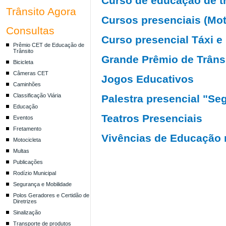
Curso de educação de tr
Trânsito Agora
Cursos presenciais (Moto
Consultas
Curso presencial Táxi e
Prêmio CET de Educação de
Trânsito
Grande Prêmio de Trâns
Bicicleta
Câmeras CET
Jogos Educativos
Caminhões
Classificação Viária
Palestra presencial "Se
Educação
Teatros Presenciais
Eventos
Fretamento
Vivências de Educação 
Motocicleta
Multas
Publicações
Rodízio Municipal
Segurança e Mobilidade
Polos Geradores e Certidão de
Diretrizes
Sinalização
Transporte de produtos