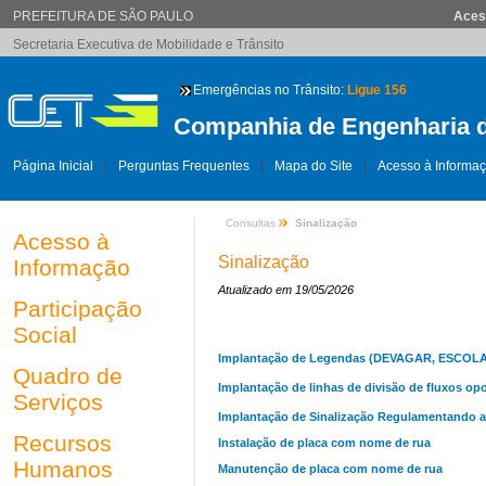
PREFEITURA DE SÃO PAULO
Aces
Secretaria Executiva de Mobilidade e Trânsito
Emergências no Trânsito:
Ligue 156
Companhia de Engenharia d
Página Inicial
Perguntas Frequentes
Mapa do Site
Acesso à Informa
Consultas
Sinalização
Acesso à
Sinalização
Informação
Atualizado em 19/05/2026
Participação
Social
Implantação de Legendas (DEVAGAR, ESCOLA
Quadro de
Implantação de linhas de divisão de fluxos op
Serviços
Implantação de Sinalização Regulamentando a 
Recursos
Instalação de placa com nome de rua
Humanos
Manutenção de placa com nome de rua