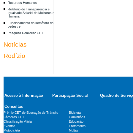
Recursos Humanos
Relatório de Transparência e
Igualdade Salarial de Mulheres e
Homens
Funcionamento do semáforo do
pedestre
Pesquisa Domiciliar CET
Notícias
Rodízio
Acesso à Informação
Participação Social
Quadro de Serviç
Consultas
Prêmio CET de Educação de Trânsito
Bicicleta
Câmeras CET
Caminhões
Classificação Viária
Educação
Eventos
Fretamento
Motocicleta
Multas