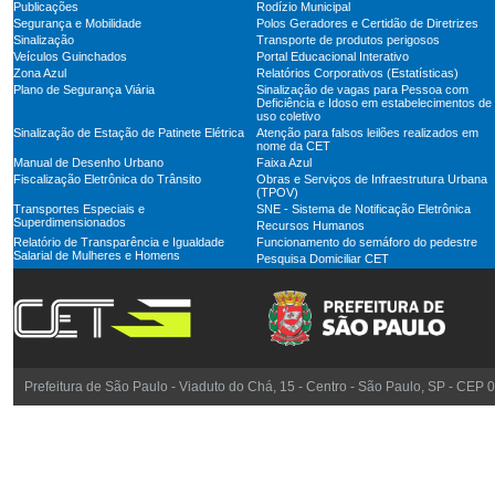
Publicações
Rodízio Municipal
Segurança e Mobilidade
Polos Geradores e Certidão de Diretrizes
Sinalização
Transporte de produtos perigosos
Veículos Guinchados
Portal Educacional Interativo
Zona Azul
Relatórios Corporativos (Estatísticas)
Plano de Segurança Viária
Sinalização de vagas para Pessoa com
Deficiência e Idoso em estabelecimentos de
uso coletivo
Sinalização de Estação de Patinete Elétrica
Atenção para falsos leilões realizados em
nome da CET
Manual de Desenho Urbano
Faixa Azul
Fiscalização Eletrônica do Trânsito
Obras e Serviços de Infraestrutura Urbana
(TPOV)
Transportes Especiais e
SNE - Sistema de Notificação Eletrônica
Superdimensionados
Recursos Humanos
Relatório de Transparência e Igualdade
Funcionamento do semáforo do pedestre
Salarial de Mulheres e Homens
Pesquisa Domiciliar CET
Prefeitura de São Paulo - Viaduto do Chá, 15 - Centro - São Paulo, SP - CEP