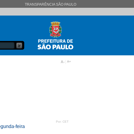
TRANSPARÊNCIA SÃO PAULO
A-
A+
Por: CET
egunda-feira