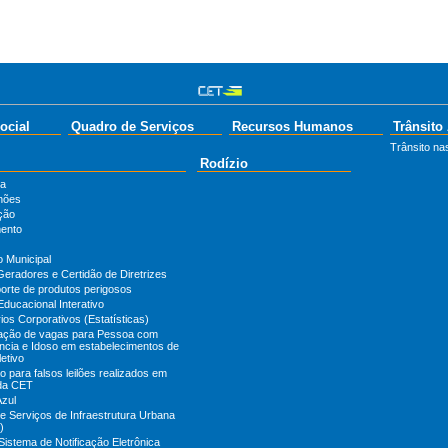
ocial
Quadro de Serviços
Recursos Humanos
Trânsito
Trânsito nas
Rodízio
ta
hões
ção
ento
o Municipal
Geradores e Certidão de Diretrizes
orte de produtos perigosos
Educacional Interativo
ios Corporativos (Estatísticas)
zação de vagas para Pessoa com
ência e Idoso em estabelecimentos de
etivo
 para falsos leilões realizados em
da CET
Azul
e Serviços de Infraestrutura Urbana
)
Sistema de Notificação Eletrônica