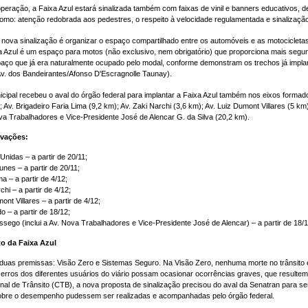
 operação, a Faixa Azul estará sinalizada também com faixas de vinil e banners educativos
omo: atenção redobrada aos pedestres, o respeito à velocidade regulamentada e sinalização
 nova sinalização é organizar o espaço compartilhado entre os automóveis e as motocicletas,
a Azul é um espaço para motos (não exclusivo, nem obrigatório) que proporciona mais segur
aço que já era naturalmente ocupado pelo modal, conforme demonstram os trechos já implan
Av. dos Bandeirantes/Afonso D'Escragnolle Taunay).
cipal recebeu o aval do órgão federal para implantar a Faixa Azul também nos eixos formad
 Av. Brigadeiro Faria Lima (9,2 km); Av. Zaki Narchi (3,6 km); Av. Luiz Dumont Villares (5 k
a Trabalhadores e Vice-Presidente José de Alencar G. da Silva (20,2 km).
ivações:
Unidas – a partir de 20/11;
unes – a partir de 20/11;
ma – a partir de 4/12;
chi – a partir de 4/12;
ont Villares – a partir de 4/12;
o – a partir de 18/12;
ssego (inclui a Av. Nova Trabalhadores e Vice-Presidente José de Alencar) – a partir de 18/1
to da Faixa Azul
uas premissas: Visão Zero e Sistemas Seguro. Na Visão Zero, nenhuma morte no trânsito é
 erros dos diferentes usuários do viário possam ocasionar ocorrências graves, que resultem
al de Trânsito (CTB), a nova proposta de sinalização precisou do aval da Senatran para se
obre o desempenho pudessem ser realizadas e acompanhadas pelo órgão federal.