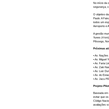
No início da
segurança, c
O objetivo da
Paulo. A Faix
todos um esp
Aeroporto e 
A gestão muni
Yunes (4 km);
Pêssego, Nov
Próximas at
• Av. Nações 
• Av. Miguel Y
• Av. Faria Li
• Av. Zaki Nar
• Av. Luiz Dum
• Av. do Estad
• Av. Jacu Pê
Projeto-Pilo
Baseada em d
evitar que os
Código Nacion
avaliações s