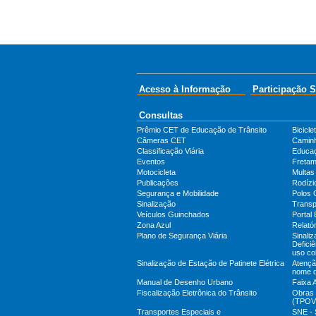
Acesso à Informação
Participação S
Consultas
Prêmio CET de Educação de Trânsito
Bicicle
Câmeras CET
Camin
Classificação Viária
Educa
Eventos
Fretam
Motocicleta
Multas
Publicações
Rodízi
Segurança e Mobilidade
Polos 
Sinalização
Transp
Veículos Guinchados
Portal 
Zona Azul
Relatór
Plano de Segurança Viária
Sinali
Defici
uso col
Sinalização de Estação de Patinete Elétrica
Atenção
nome 
Manual de Desenho Urbano
Faixa 
Fiscalização Eletrônica do Trânsito
Obras 
(TPOV
Transportes Especiais e
SNE - 