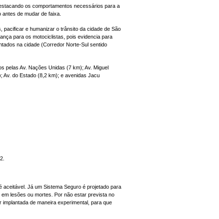
, destacando os comportamentos necessários para a
 antes de mudar de faixa.
 pacificar e humanizar o trânsito da cidade de São
ança para os motociclistas, pois evidencia para
tados na cidade (Corredor Norte-Sul sentido
os pelas Av. Nações Unidas (7 km); Av. Miguel
m); Av. do Estado (8,2 km); e avenidas Jacu
2.
 aceitável. Já um Sistema Seguro é projetado para
 em lesões ou mortes. Por não estar prevista no
r implantada de maneira experimental, para que