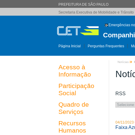
PREFEITURA DE SÃO PAULO
Secretaria Executiva de Mobilidade e Trânsito
Emergências no
Companhia
Página Inicial
Perguntas Frequentes
Ma
Notícias
Acesso à
Notí
Informação
Participação
Social
RSS
Quadro de
Serviços
Recursos
04/11/2023 
Faixa Az
Humanos