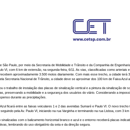
de São Paulo, por meio da Secretaria de Mobilidade e Trânsito e da Companhia de Engenhari
o VI, com 6 km de extensão, na segunda-feira, 6/11. As vias, classificadas como arteriais
recebem aproximadamente 3.500 motos diariamente. Com mais esse trecho, a cidade terá 33
la Secretaria Nacional de Trânsito, a cidade deve se aproximar dos 100 km de Faixa Azul at
iou o trabalho de instalação das placas de sinalização vertical e a pintura da sinalização d
s, preservando a mobilidade e a segurança dos usuários do viário. Considerando a impossib
spenso durante as precipitações.
Azul ficará entre as faixas veiculares 1 e 2 das avenidas Sumaré e Paulo VI. O novo trecho t
 seguindo pela Av. Paulo VI, iniciando na rua Varginha e terminando na rua Lisboa, com 3 km 
 sinalizadas com o balizamento horizontal branco e azul e o entorno receberá placas indicati
ivas, lembrando do uso obrigatório da seta e da direção segura.