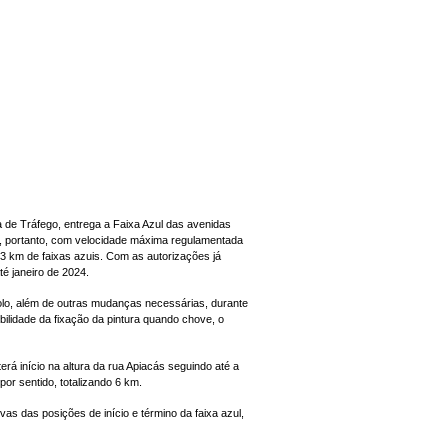
a de Tráfego, entrega a Faixa Azul das avenidas
 e, portanto, com velocidade máxima regulamentada
 km de faixas azuis. Com as autorizações já
é janeiro de 2024.
e solo, além de outras mudanças necessárias, durante
ilidade da fixação da pintura quando chove, o
erá início na altura da rua Apiacás seguindo até a
por sentido, totalizando 6 km.
vas das posições de início e término da faixa azul,