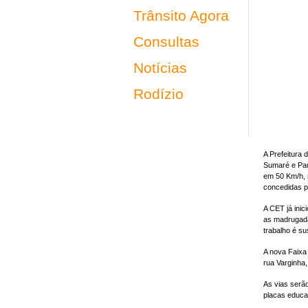
Trânsito Agora
Consultas
Notícias
Rodízio
A Prefeitura 
Sumaré e Paul
em 50 Km/h, 
concedidas pe
A CET já inic
as madrugada
trabalho é su
A nova Faixa 
rua Varginha,
As vias serão
placas educat