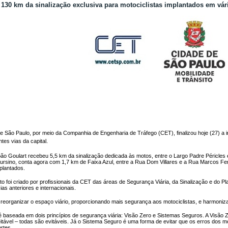
130 km da sinalização exclusiva para motociclistas implantados em vár
de São Paulo, por meio da Companhia de Engenharia de Tráfego (CET), finalizou hoje (27) a 
tes vias da capital.
ão Goulart recebeu 5,5 km da sinalização dedicada às motos, entre o Largo Padre Péricles
ursino, conta agora com 1,7 km de Faixa Azul, entre a Rua Dom Villares e a Rua Marcos F
mplantados.
oto foi criado por profissionais da CET das áreas de Segurança Viária, da Sinalização e do P
as anteriores e internacionais.
i reorganizar o espaço viário, proporcionando mais segurança aos motociclistas, e harmoni
 é baseada em dois princípios de segurança viária: Visão Zero e Sistemas Seguros. A Vis
eitável – todas são evitáveis. Já o Sistema Seguro é uma forma de evitar que os erros dos m
mortes.