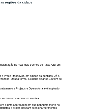
ias regiões da cidade
implantação de mais dois trechos de Faixa Azul em
 e a Praça Roosevelt, em ambos os sentidos. Já a
ernandes. Dessa forma, a cidade alcança 130 km de
lanejamento e Projetos e Operacional e é inspirado
zar a convivência entre os modais.
ão Zero é uma abordagem em que nenhuma morte no
otoristas e pilotos possam ocasionar ferimentos