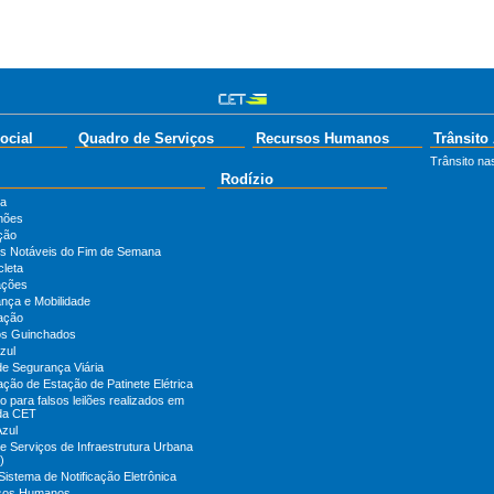
ocial
Quadro de Serviços
Recursos Humanos
Trânsito
Trânsito nas
Rodízio
ta
hões
ção
s Notáveis do Fim de Semana
cleta
ações
nça e Mobilidade
zação
os Guinchados
zul
de Segurança Viária
ação de Estação de Patinete Elétrica
 para falsos leilões realizados em
da CET
Azul
e Serviços de Infraestrutura Urbana
)
Sistema de Notificação Eletrônica
sos Humanos