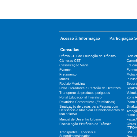
Acesso à Informação
Participação S
Consultas
Prêmio CET de Educação de Trânsito
Bicicle
Câmeras CET
Camin
Classificação Viária
Educa
Eventos
Evento
Fretamento
Motoci
Multas
Public
Rodízio Municipal
Segura
Polos Geradores e Certidão de Diretrizes
Sinali
Transporte de produtos perigosos
Veícul
Portal Educacional Interativo
Zona A
Relatórios Corporativos (Estatísticas)
Plano 
Sinalização de vagas para Pessoa com
Sinaliz
Deficiência e Idoso em estabelecimentos de
Atenção
uso coletivo
nome 
Manual de Desenho Urbano
Faixa 
Fiscalização Eletrônica do Trânsito
Obras 
(TPOV
Transportes Especiais e
SNE - 
Superdimensionados
Recur