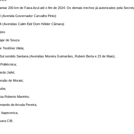
antar 200 km de Faixa Azul até o fim de 2024. Os demais trechos já autorizados pela Secre
 I (Avenida Governador Carvalho Pinto)
 II (Avenidas Calim Eid/ Dom Hélder Câmara)
eiro
ajar de Souza
r Teotônio Vilela;
/Sul sentido Santana (Avenidas Moreira Guimarães, Rubem Berta e 23 de Maio);
 Politécnica;
cardo Jafet;
Abraão de Morais;
tuba;
ista Roberto Marinho;
rmando de Arruda Pereira;
 Itapecerica;
sara C/B.