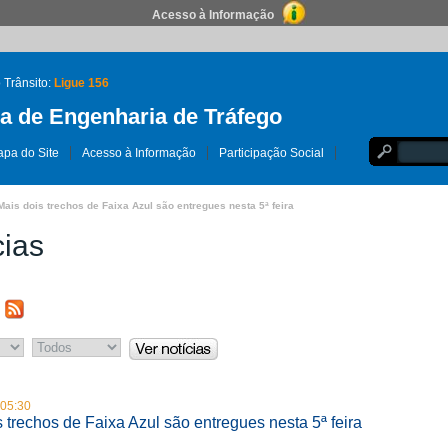
Acesso à Informação
 Trânsito:
Ligue 156
 de Engenharia de Tráfego
pa do Site
Acesso à Informação
Participação Social
Mais dois trechos de Faixa Azul são entregues nesta 5ª feira
cias
 05:30
 trechos de Faixa Azul são entregues nesta 5ª feira