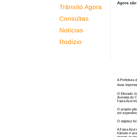
Agora são 
Trânsito Agora
Consultas
Notícias
Rodízio
A Prefeitura 
duas importan
O Elevado Jo
Avenida do C
Faixa Azul i
O projeto-pil
em experiênci
O objetivo fo
A Faixa Azul
trânsito é ac
graves ou 