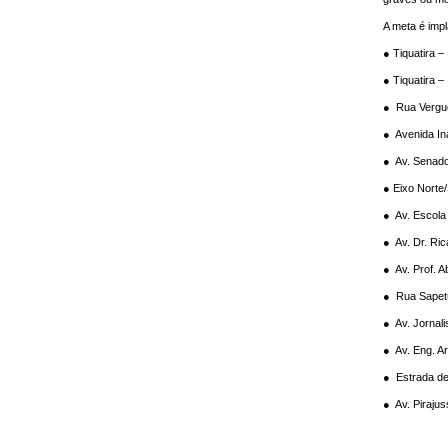
A meta é impl
● Tiquatira –
● Tiquatira –
● Rua Vergu
● Avenida In
● Av. Senado
● Eixo Norte
● Av. Escola
● Av. Dr. Ri
● Av. Prof. 
● Rua Sape
● Av. Jornal
● Av. Eng. A
● Estrada de
● Av. Pirajus