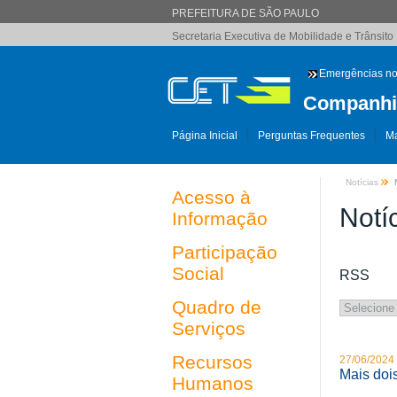
PREFEITURA DE SÃO PAULO
Secretaria Executiva de Mobilidade e Trânsito
Emergências no
Companhia
Página Inicial
Perguntas Frequentes
Ma
Notícias
Acesso à
Notí
Informação
Participação
Social
RSS
Quadro de
Serviços
Recursos
27/06/2024
Mais dois
Humanos