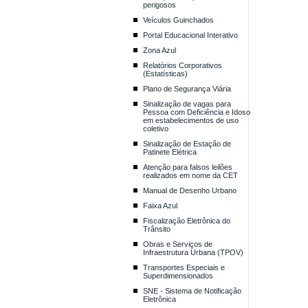
perigosos
Veículos Guinchados
Portal Educacional Interativo
Zona Azul
Relatórios Corporativos
(Estatísticas)
Plano de Segurança Viária
Sinalização de vagas para
Pessoa com Deficiência e Idoso
em estabelecimentos de uso
coletivo
Sinalização de Estação de
Patinete Elétrica
Atenção para falsos leilões
realizados em nome da CET
Manual de Desenho Urbano
Faixa Azul
Fiscalização Eletrônica do
Trânsito
Obras e Serviços de
Infraestrutura Urbana (TPOV)
Transportes Especiais e
Superdimensionados
SNE - Sistema de Notificação
Eletrônica