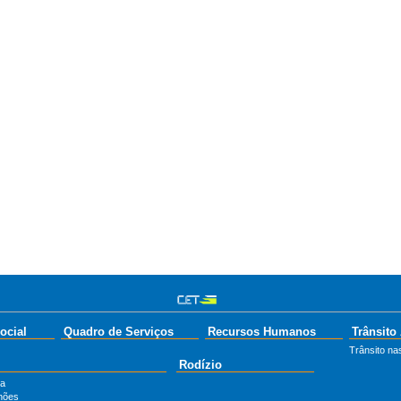
ocial
Quadro de Serviços
Recursos Humanos
Trânsito
Trânsito nas
Rodízio
ta
hões