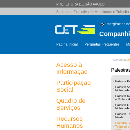
PREFEITURA DE SÃO PAULO
Secretaria Executiva de Mobilidade e Trânsito
Emergências no
Companhia
Página Inicial
Perguntas Frequentes
Ma
Consultas
Acesso à
Palestra
Informação
Participação
Palestra P
Palestra Ac
Social
Mobilidade
Palestra M
Quadro de
e Cultura 
Palestra O 
Serviços
Mobilidade
Palestra T
Recursos
Mental
Palestra 
Humanos
Trânsito e