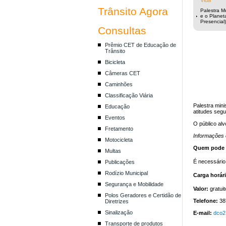
Vida
Trânsito Agora
Palestra M
e o Planeta
Presencial)
Consultas
Prêmio CET de Educação de
Trânsito
Bicicleta
Câmeras CET
Caminhões
Classificação Viária
Palestra mini
Educação
atitudes segu
Eventos
O público alv
Fretamento
Informações
Motocicleta
Quem pode s
Multas
É necessário 
Publicações
Rodízio Municipal
Carga horári
Segurança e Mobilidade
Valor:
gratuit
Polos Geradores e Certidão de
Telefone:
38
Diretrizes
Sinalização
E-mail:
dco2
Transporte de produtos