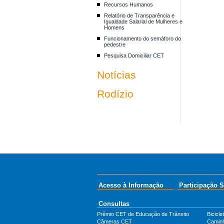
Recursos Humanos
Relatório de Transparência e
Igualdade Salarial de Mulheres e
Homens
Funcionamento do semáforo do
pedestre
Pesquisa Domiciliar CET
Notícias
Rodízio
Acesso à Informação
Participação S
Consultas
Prêmio CET de Educação de Trânsito
Bicicle
Câmeras CET
Camin