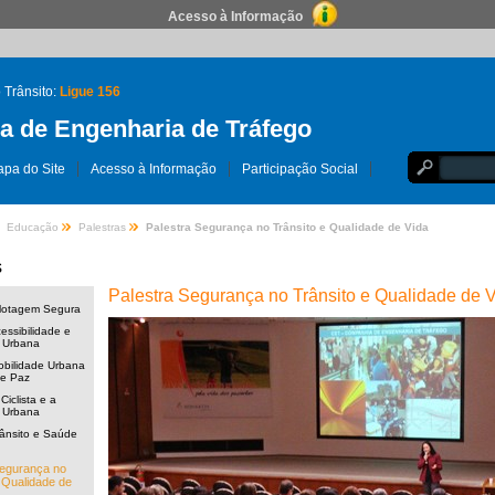
Acesso à Informação
 Trânsito:
Ligue 156
 de Engenharia de Tráfego
pa do Site
Acesso à Informação
Participação Social
Educação
Palestras
Palestra Segurança no Trânsito e Qualidade de Vida
s
Palestra Segurança no Trânsito e Qualidade de 
ilotagem Segura
essibilidade e
 Urbana
obilidade Urbana
de Paz
Ciclista e a
 Urbana
rânsito e Saúde
Segurança no
 Qualidade de