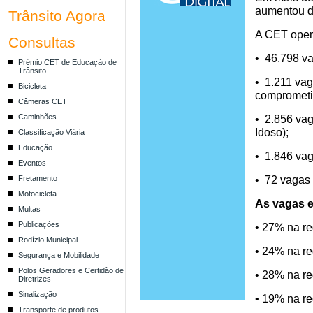
aumentou d
Trânsito Agora
A CET oper
Consultas
•
46.798
va
Prêmio CET de Educação de
Trânsito
•
1.211
vag
Bicicleta
comprometi
Câmeras CET
Caminhões
•
2.856
vaga
Idoso);
Classificação Viária
Educação
•
1.846
vag
Eventos
•
72
vagas 
Fretamento
Motocicleta
As vagas 
Multas
Publicações
• 27% na re
Rodízio Municipal
•
24%
na re
Segurança e Mobilidade
Polos Geradores e Certidão de
• 28
%
na re
Diretrizes
Sinalização
• 19% na re
Transporte de produtos