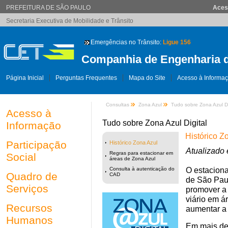
PREFEITURA DE SÃO PAULO
Aces
Secretaria Executiva de Mobilidade e Trânsito
Emergências no Trânsito:
Ligue 156
Companhia de Engenharia d
Página Inicial
Perguntas Frequentes
Mapa do Site
Acesso à Informa
Consultas
Zona Azul
Tudo sobre Zona Azul Di
Acesso à
Tudo sobre Zona Azul Digital
Informação
Histórico Z
Participação
Histórico Zona Azul
Atualizado
Regras para estacionar em
Social
áreas de Zona Azul
O estaciona
Consulta à autenticação do
Quadro de
CAD
de São Paul
Serviços
promover a 
viário em á
Recursos
aumentar a 
Humanos
Em mais de