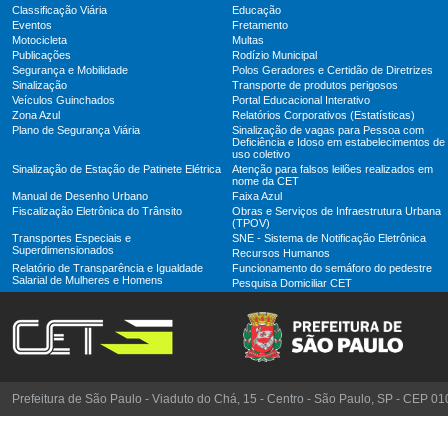
Classificação Viária
Educação
Eventos
Fretamento
Motocicleta
Multas
Publicações
Rodízio Municipal
Segurança e Mobilidade
Polos Geradores e Certidão de Diretrizes
Sinalização
Transporte de produtos perigosos
Veículos Guinchados
Portal Educacional Interativo
Zona Azul
Relatórios Corporativos (Estatísticas)
Plano de Segurança Viária
Sinalização de vagas para Pessoa com
Deficiência e Idoso em estabelecimentos de
uso coletivo
Sinalização de Estação de Patinete Elétrica
Atenção para falsos leilões realizados em
nome da CET
Manual de Desenho Urbano
Faixa Azul
Fiscalização Eletrônica do Trânsito
Obras e Serviços de Infraestrutura Urbana
(TPOV)
Transportes Especiais e
SNE - Sistema de Notificação Eletrônica
Superdimensionados
Recursos Humanos
Relatório de Transparência e Igualdade
Funcionamento do semáforo do pedestre
Salarial de Mulheres e Homens
Pesquisa Domiciliar CET
Prefeitura de São Paulo - Viaduto do Chá, 15 - Centro - São Paulo, SP - CEP 0