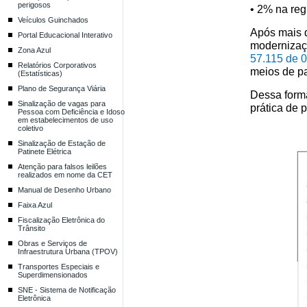
perigosos
• 2% na reg
Veículos Guinchados
Após mais 
Portal Educacional Interativo
modernizaçã
Zona Azul
57.115 de 0
Relatórios Corporativos
meios de p
(Estatísticas)
Plano de Segurança Viária
Dessa forma
Sinalização de vagas para
prática de 
Pessoa com Deficiência e Idoso
em estabelecimentos de uso
coletivo
Sinalização de Estação de
Patinete Elétrica
Atenção para falsos leilões
realizados em nome da CET
Manual de Desenho Urbano
Faixa Azul
Fiscalização Eletrônica do
Trânsito
Obras e Serviços de
Infraestrutura Urbana (TPOV)
Transportes Especiais e
Superdimensionados
SNE - Sistema de Notificação
Eletrônica