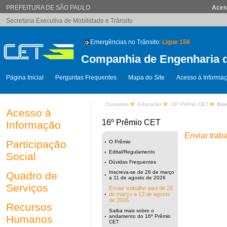
PREFEITURA DE SÃO PAULO
Aces
Secretaria Executiva de Mobilidade e Trânsito
Emergências no Trânsito:
Ligue 156
Companhia de Engenharia d
Página Inicial
Perguntas Frequentes
Mapa do Site
Acesso à Informa
Consultas
Educação
16º Prêmio CET
Env
Acesso à
16º Prêmio CET
Informação
Enviar trab
Participação
O Prêmio
Edital/Regulamento
Social
Dúvidas Frequentes
Inscreva-se de 26 de março
Quadro de
a 11 de agosto de 2026
Serviços
Enviar trabalho aqui de 26
de março a 13 de agosto
de 2026
Recursos
Saiba mais sobre o
Humanos
andamento do 16º Prêmio
CET