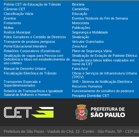
Prêmio CET de Educação de Trânsito
Bicicleta
Câmeras CET
Caminhões
Classificação Viária
Educação
Eventos
Eventos Notáveis do Fim de Semana
Fretamento
Motocicleta
Multas
Publicações
Rodízio Municipal
Segurança e Mobilidade
Polos Geradores e Certidão de Diretrizes
Sinalização
Transporte de produtos perigosos
Veículos Guinchados
Portal Educacional Interativo
Zona Azul
Relatórios Corporativos (Estatísticas)
Plano de Segurança Viária
Sinalização de vagas para Pessoa com
Sinalização de Estação de Patinete Elétrica
Deficiência e Idoso em estabelecimentos de
Atenção para falsos leilões realizados em
uso coletivo
nome da CET
Manual de Desenho Urbano
Faixa Azul
Fiscalização Eletrônica do Trânsito
Obras e Serviços de Infraestrutura Urbana
(TPOV)
Transportes Especiais e
SNE - Sistema de Notificação Eletrônica
Superdimensionados
Recursos Humanos
Relatório de Transparência e Igualdade
Funcionamento do semáforo do pedestre
Salarial de Mulheres e Homens
Pesquisa Domiciliar CET
Prefeitura de São Paulo - Viaduto do Chá, 15 - Centro - São Paulo, SP - CEP 0