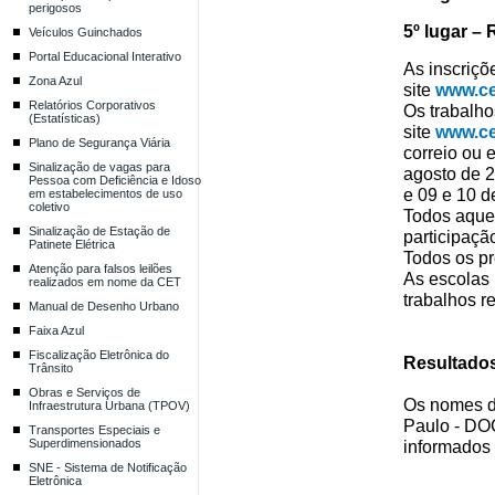
perigosos
5º lugar – 
Veículos Guinchados
Portal Educacional Interativo
As inscriçõ
Zona Azul
site
www.ce
Relatórios Corporativos
Os trabalh
(Estatísticas)
site
www.ce
Plano de Segurança Viária
correio
ou 
Sinalização de vagas para
agosto
de
2
Pessoa com Deficiência e Idoso
e
09
e 10
de
em estabelecimentos de uso
coletivo
Todos aquel
Sinalização de Estação de
participaçã
Patinete Elétrica
Todos os pr
Atenção para falsos leilões
As escolas 
realizados em nome da CET
trabalhos r
Manual de Desenho Urbano
Faixa Azul
Fiscalização Eletrônica do
Resultado
Trânsito
Obras e Serviços de
O
s
nome
s
d
Infraestrutura Urbana (TPOV)
Paulo - DOC
Transportes Especiais e
Superdimensionados
informados 
SNE - Sistema de Notificação
Eletrônica