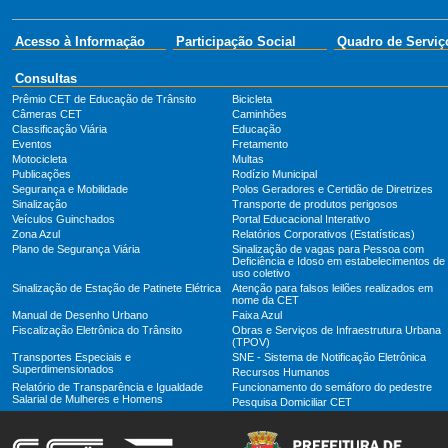
Acesso à Informação
Participação Social
Quadro de Serviç
Consultas
Prêmio CET de Educação de Trânsito
Bicicleta
Câmeras CET
Caminhões
Classificação Viária
Educação
Eventos
Fretamento
Motocicleta
Multas
Publicações
Rodízio Municipal
Segurança e Mobilidade
Polos Geradores e Certidão de Diretrizes
Sinalização
Transporte de produtos perigosos
Veículos Guinchados
Portal Educacional Interativo
Zona Azul
Relatórios Corporativos (Estatísticas)
Plano de Segurança Viária
Sinalização de vagas para Pessoa com
Deficiência e Idoso em estabelecimentos de
uso coletivo
Sinalização de Estação de Patinete Elétrica
Atenção para falsos leilões realizados em
nome da CET
Manual de Desenho Urbano
Faixa Azul
Fiscalização Eletrônica do Trânsito
Obras e Serviços de Infraestrutura Urbana
(TPOV)
Transportes Especiais e
SNE - Sistema de Notificação Eletrônica
Superdimensionados
Recursos Humanos
Relatório de Transparência e Igualdade
Funcionamento do semáforo do pedestre
Salarial de Mulheres e Homens
Pesquisa Domiciliar CET