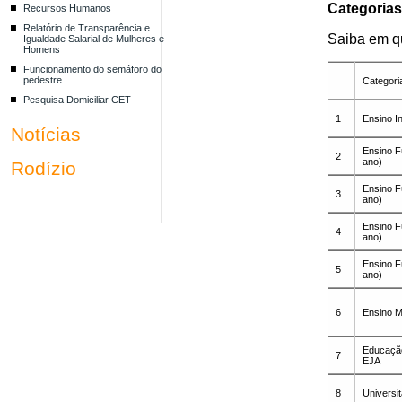
Categorias
Recursos Humanos
Relatório de Transparência e
Saiba em qu
Igualdade Salarial de Mulheres e
Homens
Funcionamento do semáforo do
pedestre
Categori
Pesquisa Domiciliar CET
1
Ensino In
Notícias
Ensino F
2
ano)
Rodízio
Ensino F
3
ano)
Ensino F
4
ano)
Ensino F
5
ano)
6
Ensino M
Educação
7
EJA
8
Universit