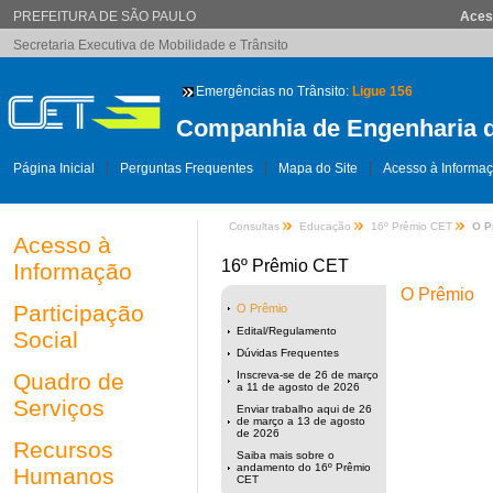
PREFEITURA DE SÃO PAULO
Aces
Secretaria Executiva de Mobilidade e Trânsito
Emergências no Trânsito:
Ligue 156
Companhia de Engenharia d
Página Inicial
Perguntas Frequentes
Mapa do Site
Acesso à Informa
Consultas
Educação
16º Prêmio CET
O P
Acesso à
16º Prêmio CET
Informação
O Prêmio
Participação
O Prêmio
Edital/Regulamento
Social
Dúvidas Frequentes
Quadro de
Inscreva-se de 26 de março
a 11 de agosto de 2026
Serviços
Enviar trabalho aqui de 26
de março a 13 de agosto
de 2026
Recursos
Saiba mais sobre o
andamento do 16º Prêmio
Humanos
CET