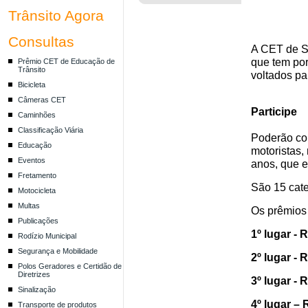
Trânsito Agora
Consultas
A CET de S
que tem por 
Prêmio CET de Educação de
Trânsito
voltados pa
Bicicleta
Câmeras CET
Participe
Caminhões
Classificação Viária
Poderão con
Educação
motoristas, 
Eventos
anos, que 
Fretamento
São
1
5
cate
Motocicleta
Multas
Os prêmios 
Publicações
1º lugar - 
Rodízio Municipal
Segurança e Mobilidade
2º lugar - 
Polos Geradores e Certidão de
Diretrizes
3º lugar - 
Sinalização
4º lugar – 
Transporte de produtos