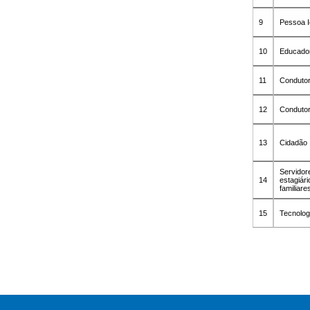
9
Pessoa 
10
Educado
11
Conduto
12
Conduto
13
Cidadão
Servidor
14
estagiári
familiar
15
Tecnolog