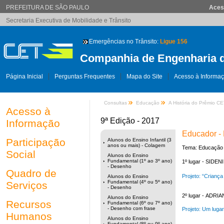
PREFEITURA DE SÃO PAULO
Aces
Secretaria Executiva de Mobilidade e Trânsito
Emergências no Trânsito:
Ligue 156
Companhia de Engenharia d
Página Inicial
Perguntas Frequentes
Mapa do Site
Acesso à Informa
Consultas
Educação
A História do Prêmio C
Acesso à
9ª Edição - 2017
Informação
Educador - 
Participação
Alunos do Ensino Infantil (3
anos ou mais) - Colagem
Tema: Educação 
Social
Alunos do Ensino
Fundamental (1º ao 3º ano)
1º lugar -
SIDENI
- Desenho
Quadro de
Projeto: “Criança
Alunos do Ensino
Fundamental (4º ou 5º ano)
Serviços
- Desenho
2º lugar -
ADRIA
Alunos do Ensino
Recursos
Fundamental (6º ou 7º ano)
- Desenho com frase
Projeto: Um lugar
Humanos
Alunos do Ensino
Fundamental (8º ou 9º ano)