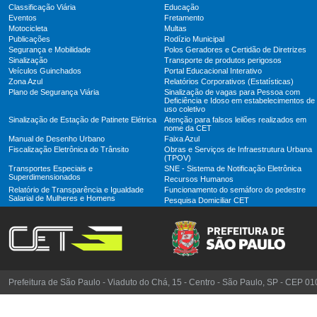
Classificação Viária
Educação
Eventos
Fretamento
Motocicleta
Multas
Publicações
Rodízio Municipal
Segurança e Mobilidade
Polos Geradores e Certidão de Diretrizes
Sinalização
Transporte de produtos perigosos
Veículos Guinchados
Portal Educacional Interativo
Zona Azul
Relatórios Corporativos (Estatísticas)
Plano de Segurança Viária
Sinalização de vagas para Pessoa com
Deficiência e Idoso em estabelecimentos de
uso coletivo
Sinalização de Estação de Patinete Elétrica
Atenção para falsos leilões realizados em
nome da CET
Manual de Desenho Urbano
Faixa Azul
Fiscalização Eletrônica do Trânsito
Obras e Serviços de Infraestrutura Urbana
(TPOV)
Transportes Especiais e
SNE - Sistema de Notificação Eletrônica
Superdimensionados
Recursos Humanos
Relatório de Transparência e Igualdade
Funcionamento do semáforo do pedestre
Salarial de Mulheres e Homens
Pesquisa Domiciliar CET
Prefeitura de São Paulo - Viaduto do Chá, 15 - Centro - São Paulo, SP - CEP 0