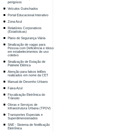
perigosos
Veículos Guinchados
Portal Educacional Interativo
Zona Azul
Relatórios Corporativos
(Estatísticas)
Plano de Segurança Viária
Sinalização de vagas para
Pessoa com Deficiência e Idoso
em estabelecimentos de uso
coletivo
Sinalização de Estação de
Patinete Elétrica
Atenção para falsos leilões
realizados em nome da CET
Manual de Desenho Urbano
Faixa Azul
Fiscalização Eletrônica do
Trânsito
Obras e Serviços de
Infraestrutura Urbana (TPOV)
Transportes Especiais e
Superdimensionados
SNE - Sistema de Notificação
Eletrônica