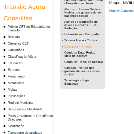
3º lugar -
MARILI
- Desenho com frase
Trânsito Agora
Alunos do Ensino Médio -
Projeto: Caminha
Notícia que gostaria de ver
nas redes sociais
Consultas
Alunos da Educação de
Jovens e Adultos - EJA -
Prêmio CET de Educação de
Redação
Trânsito
Universitários - Fotografia
Bicicleta
Terceira Idade - Crônica
Câmeras CET
Educador - Projeto
Caminhões
Condutor Duas Rodas -
Ideia de adesivo
Classificação Viária
Condutor - Ideia de adesivo
Educação
Cidadão - Notícia que
Eventos
gostaria de ver nas redes
sociais
Fretamento
Tecnologia - Jogo
Motocicleta
Educativo
Multas
Publicações
Rodízio Municipal
Segurança e Mobilidade
Polos Geradores e Certidão de
Diretrizes
Sinalização
Transporte de produtos