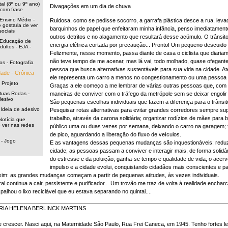
l (8º ou 9º ano)
Divagações em um dia de chuva
com frase
Ensino Médio -
Ruidosa, como se pedisse socorro, a garrafa plástica desce a rua, lev
 gostaria de ver
barquinhos de papel que enfeitaram minha infância, penso imediatamente
sociais
outros detritos e no alagamento que resultará desse acúmulo. O trânsito
 Educação de
energia elétrica cortada por precaução... Pronto! Um pequeno descuido 
ultos - EJA -
Felizmente, nesse momento, passa diante de casa o ciclista que diariam
não teve tempo de me acenar, mas lá vai, todo molhado, quase ofegante 
ios - Fotografia
pessoa que busca alternativas sustentáveis para sua vida na cidade. A
dade - Crônica
ele representa um carro a menos no congestionamento ou uma pessoa 
 Projeto
Graças a ele começo a me lembrar de várias outras pessoas que, com 
Duas Rodas -
maneiras de conviver com o tráfego da metrópole sem se deixar engolir 
desivo
São pequenas escolhas individuais que fazem a diferença para o trânsit
 Ideia de adesivo
Pesquisar rotas alternativas para evitar grandes corredores sempre sup
trabalho, através da carona solidária; organizar rodízios de mães para 
Notícia que
e ver nas redes
público uma ou duas vezes por semana, deixando o carro na garagem; f
de pico, aguardando a liberação do fluxo de veículos.
 - Jogo
E as vantagens dessas pequenas mudanças são inquestionáveis: redu
cidade; as pessoas passam a conviver e interagir mais, de forma solid
do estresse e da poluição; ganha-se tempo e qualidade de vida; o acer
impulso e a cidade evolui, conquistando cidadãos mais conscientes e par
im: as grandes mudanças começam a partir de pequenas atitudes, às vezes individuais.
l continua a cair, persistente e purificador... Um trovão me traz de volta à realidade enchar
alhou o lixo reciclável que eu estava separando no quintal....
MARIA HELENA BERLINCK MARTINS
de crescer. Nasci aqui, na Maternidade São Paulo, Rua Frei Caneca, em 1945. Tenho fortes