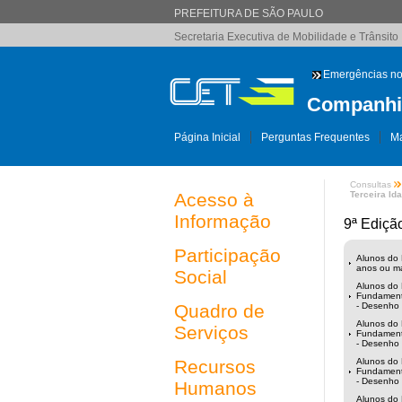
PREFEITURA DE SÃO PAULO
Secretaria Executiva de Mobilidade e Trânsito
Emergências no
Companhia
Página Inicial
Perguntas Frequentes
Ma
Consultas
Acesso à
Terceira Ida
Informação
9ª Ediçã
Participação
Alunos do E
anos ou ma
Social
Alunos do 
Fundamenta
Quadro de
- Desenho
Alunos do 
Serviços
Fundamenta
- Desenho
Recursos
Alunos do 
Fundamenta
- Desenho 
Humanos
Alunos do 