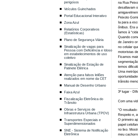
perigosos
na Rua Peixo
desafiavam o 
Veículos Guinchados
amigavelmente
Portal Educacional Interativo
Peixoto Gomid
Ia para a esc
Zona Azul
ônibus. Era 
Relatórios Corporativos
Íamos à “cida
(Estatísticas)
Quando comec
Plano de Segurança Viária
de Janeiro or
Sinalização de vagas para
no celular qu
Pessoa com Deficiência e Idoso
motoristas d
em estabelecimentos de uso
Ficamos mais 
coletivo
segmentação 
Sinalização de Estação de
temos dificul
Patinete Elétrica
Uma metrópole
Atenção para falsos leilões
oportunidades
realizados em nome da CET
trânsito meno
Manual de Desenho Urbano
3º lugar - 
Faixa Azul
Fiscalização Eletrônica do
Com uma vida
Trânsito
Obras e Serviços de
“O resultado
Infraestrutura Urbana (TPOV)
Respeito e, a
O primeiro a
Transportes Especiais e
Superdimensionados
papel celofan
no lixo. Most
SNE - Sistema de Notificação
Eletrônica
meu cachorr