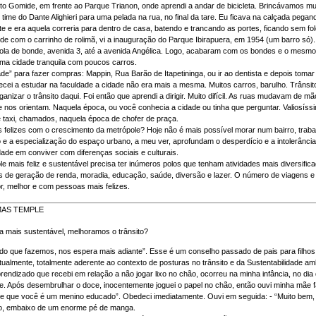
to Gomide, em frente ao Parque Trianon, onde aprendi a andar de bicicleta. Brincávamos mu
time do Dante Alighieri para uma pelada na rua, no final da tare. Eu ficava na calçada pe
 e era aquela correria para dentro de casa, batendo e trancando as portes, ficando sem fo
e com o carrinho de rolimã, vi a inauguração do Parque Ibirapuera, em 1954 (um barro só).
ola de bonde, avenida 3, até a avenida Angélica. Logo, acabaram com os bondes e o mesmo t
uma cidade tranquila com poucos carros.
de” para fazer compras: Mappin, Rua Barão de Itapetininga, ou ir ao dentista e depois tomar
ei a estudar na faculdade a cidade não era mais a mesma. Muitos carros, barulho. Trânsito
ganizar o trânsito daqui. Foi então que aprendi a dirigir. Muito difícil. As ruas mudavam de m
e nos orientam. Naquela época, ou você conhecia a cidade ou tinha que perguntar. Valiosís
e taxi, chamados, naquela época de chofer de praça.
felizes com o crescimento da metrópole? Hoje não é mais possível morar num bairro, trabal
e a especialização do espaço urbano, a meu ver, aprofundam o desperdício e a intolerância
dade em conviver com diferenças sociais e culturais.
 mais feliz e sustentável precisa ter inúmeros polos que tenham atividades mais diversifi
 de geração de renda, moradia, educação, saúde, diversão e lazer. O número de viagens e t
r, melhor e com pessoas mais felizes.
DIMAS TEMPLE
 mais sustentável, melhoramos o trânsito?
 do que fazemos, nos espera mais adiante”. Esse é um conselho passado de pais para filhos
tualmente, totalmente aderente ao contexto de posturas no trânsito e da Sustentabilidade amb
prendizado que recebi em relação a não jogar lixo no chão, ocorreu na minha infância, no 
e. Após desembrulhar o doce, inocentemente joguei o papel no chão, então ouvi minha mãe f
re que você é um menino educado”. Obedeci imediatamente. Ouvi em seguida: - “Muito bem, fil
o, embaixo de um enorme pé de manga.