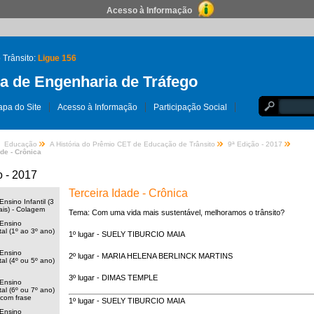
Acesso à Informação
 Trânsito:
Ligue 156
 de Engenharia de Tráfego
pa do Site
Acesso à Informação
Participação Social
Educação
A História do Prêmio CET de Educação de Trânsito
9ª Edição - 2017
de - Crônica
o - 2017
Terceira Idade - Crônica
nsino Infantil (3
is) - Colagem
Tema: Com uma vida mais sustentável, melhoramos o trânsito?
Ensino
l (1º ao 3º ano)
1º lugar -
SUELY TIBURCIO MAIA
Ensino
2º lugar -
MARIA HELENA BERLINCK MARTINS
l (4º ou 5º ano)
3º lugar -
DIMAS TEMPLE
Ensino
l (6º ou 7º ano)
com frase
1º lugar - SUELY TIBURCIO MAIA
Ensino