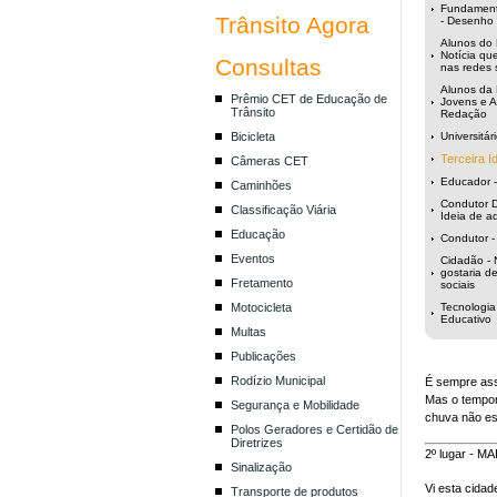
Fundamenta
Trânsito Agora
- Desenho 
Alunos do 
Notícia que
Consultas
nas redes 
Alunos da
Prêmio CET de Educação de
Jovens e Ad
Trânsito
Redação
Bicicleta
Universitár
Terceira I
Câmeras CET
Educador -
Caminhões
Condutor 
Classificação Viária
Ideia de a
Educação
Condutor -
Eventos
Cidadão - 
gostaria d
Fretamento
sociais
Motocicleta
Tecnologia
Educativo
Multas
Publicações
Rodízio Municipal
É sempre ass
Mas o tempora
Segurança e Mobilidade
chuva não esp
Polos Geradores e Certidão de
Diretrizes
2º lugar - 
Sinalização
Vi esta cida
Transporte de produtos