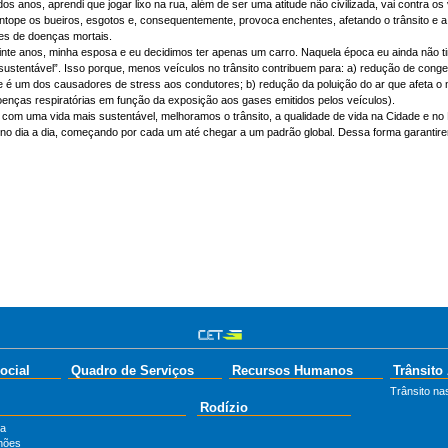
os anos, aprendi que jogar lixo na rua, além de ser uma atitude não civilizada, vai contra os
entope os bueiros, esgotos e, consequentemente, provoca enchentes, afetando o trânsito e 
res de doenças mortais.
inte anos, minha esposa e eu decidimos ter apenas um carro. Naquela época eu ainda não t
 sustentável”. Isso porque, menos veículos no trânsito contribuem para: a) redução de co
 é um dos causadores de stress aos condutores; b) redução da poluição do ar que afeta o me
oenças respiratórias em função da exposição aos gases emitidos pelos veículos).
com uma vida mais sustentável, melhoramos o trânsito, a qualidade de vida na Cidade e no Pl
 no dia a dia, começando por cada um até chegar a um padrão global. Dessa forma garantire
ocial
Quadro de Serviços
Recursos Humanos
Trânsito
Trânsito nas
Rodízio
ta
hões