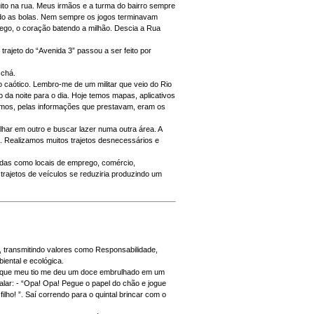
ito na rua. Meus irmãos e a turma do bairro sempre
gando as bolas. Nem sempre os jogos terminavam
lego, o coração batendo a milhão. Descia a Rua
rajeto do “Avenida 3” passou a ser feito por
 chá.
 caótico. Lembro-me de um militar que veio do Rio
ão da noite para o dia. Hoje temos mapas, aplicativos
simos, pelas informações que prestavam, eram os
har em outro e buscar lazer numa outra área. A
. Realizamos muitos trajetos desnecessários e
cadas como locais de emprego, comércio,
rajetos de veículos se reduziria produzindo um
, transmitindo valores como Responsabilidade,
iental e ecológica.
dia que meu tio me deu um doce embrulhado em um
alar: - “Opa! Opa! Pegue o papel do chão e jogue
ho! ”. Saí correndo para o quintal brincar com o