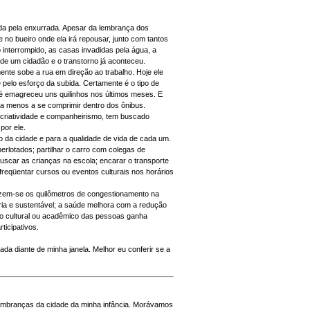
ada pela enxurrada. Apesar da lembrança dos
 no bueiro onde ela irá repousar, junto com tantos
 interrompido, as casas invadidas pela água, a
de um cidadão e o transtorno já aconteceu.
ente sobe a rua em direção ao trabalho. Hoje ele
pelo esforço da subida. Certamente é o tipo de
té emagreceu uns quilinhos nos últimos meses. E
a menos a se comprimir dentro dos ônibus.
criatividade e companheirismo, tem buscado
por ele.
o da cidade e para a qualidade de vida de cada um.
erlotados; partilhar o carro com colegas de
buscar as crianças na escola; encarar o transporte
reqüentar cursos ou eventos culturais nos horários
zem-se os quilômetros de congestionamento na
ária e sustentável; a saúde melhora com a redução
vo cultural ou acadêmico das pessoas ganha
ticipativos.
cada diante de minha janela. Melhor eu conferir se a
 lembranças da cidade da minha infância. Morávamos