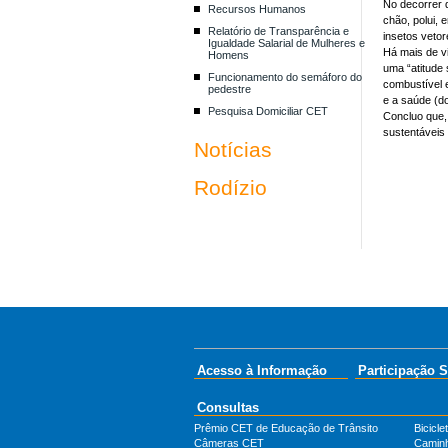
No decorrer d
Recursos Humanos
chão, polui, 
Relatório de Transparência e
insetos veto
Igualdade Salarial de Mulheres e
Há mais de v
Homens
uma “atitude
Funcionamento do semáforo do
combustível e
pedestre
e a saúde (d
Pesquisa Domiciliar CET
Concluo que, 
sustentáveis
Notícias
Rodízio
Acesso à Informação
Participação S
Consultas
Prêmio CET de Educação de Trânsito
Bicicle
Câmeras CET
Camin