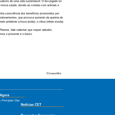
 valores de uma vida sustentável. O lixo jogado no
a nossa saúde, devido ao contato com animais e
inha consciência dos benefícios promovidos por
ngestionamentos, que provoca aumento da queima de
io ambiente (chuva ácida), o clima (efeito estufa)
aneta. Vale salientar que requer atitudes
mos o presente e o futuro.
|
Compartilhe
 Agora
 Principais Vias
Notícias CET