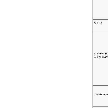
Vol. 14
Carimbo Pa
(Faça o do
Rebaixament