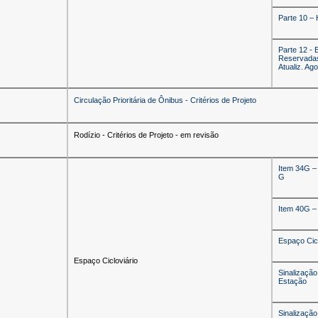
Parte 10 – 
Parte 12 - 
Reservadas 
Atualiz. Ag
Circulação Prioritária de Ônibus - Critérios de Projeto
Rodízio - Critérios de Projeto - em revisão
Item 34G – 
G
Item 40G – 
Espaço Cicl
Espaço Cicloviário
Sinalização
Estação
Sinalização