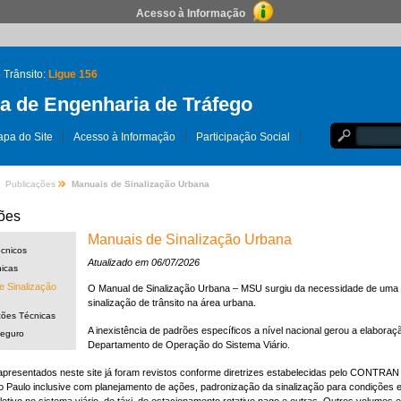
Acesso à Informação
 Trânsito:
Ligue 156
 de Engenharia de Tráfego
pa do Site
Acesso à Informação
Participação Social
Publicações
Manuais de Sinalização Urbana
ões
Manuais de Sinalização Urbana
écnicos
Atualizado em 06/07/2026
icas
e Sinalização
O Manual de Sinalização Urbana – MSU surgiu da necessidade de uma u
sinalização de trânsito na área urbana.
ções Técnicas
A inexistência de padrões específicos a nível nacional gerou a elabor
Seguro
Departamento de Operação do Sistema Viário.
resentados neste site já foram revistos conforme diretrizes estabelecidas pelo CONTRAN e 
 Paulo inclusive com planejamento de ações, padronização da sinalização para condições es