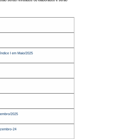
 estão sendo revisados ou elaborados e serão
pêndice I em Maio/2025
novembro/2025
dezembro-24