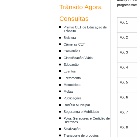
transporte co
progressivam
Trânsito Agora
Consultas
Vol. 1
Prêmio CET de Educação de
Trânsito
Vol. 2
Bicicleta
Câmeras CET
Caminhões
Vol. 3
Classificação Viária
Educação
Vol. 4
Eventos
Fretamento
Vol. 5
Motocicleta
Multas
Vol. 6
Publicações
Rodízio Municipal
Segurança e Mobilidade
Vol. 7
Polos Geradores e Certidão de
Diretrizes
Vol. 8
Sinalização
Transporte de produtos