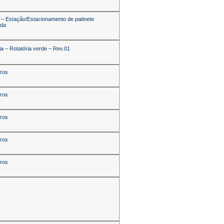
 – Estação/Estacionamento de patinete
ada
ria – Rotatória verde – Rev.01
iros
iros
iros
iros
iros