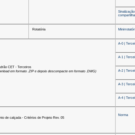
Sinalização
compartilh
Rotatória
Minirrotató
A-0 | Terce
A-1 | Terce
drão CET - Terceiros
A-2 | Terce
wnload em formato .ZIP e depois descompacte em formato .DWG)
A-3 | Terce
A-4 | Terce
Norma
o de calçada - Critérios de Projeto Rev. 05