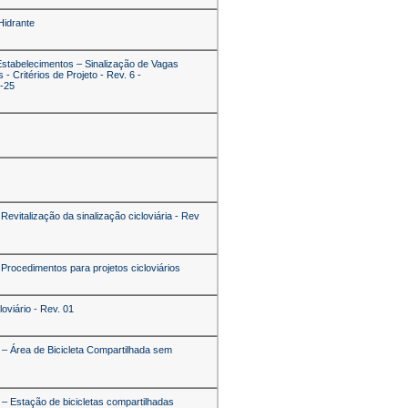
Hidrante
Estabelecimentos – Sinalização de Vagas
- Critérios de Projeto - Rev. 6 -
o-25
Revitalização da sinalização cicloviária - Rev
Procedimentos para projetos cicloviários
oviário - Rev. 01
 – Área de Bicicleta Compartilhada sem
 – Estação de bicicletas compartilhadas