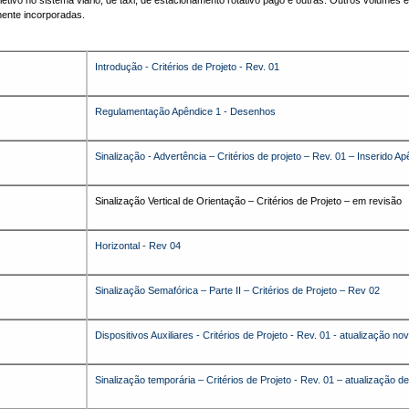
letivo no sistema viário, de táxi, de estacionamento rotativo pago e outras. Outros volumes
ente incorporadas.
Introdução - Critérios de Projeto - Rev. 01
Regulamentação Apêndice 1 - Desenhos
Sinalização - Advertência – Critérios de projeto – Rev. 01 – Inserido A
Sinalização Vertical de Orientação – Critérios de Projeto – em revisão
Horizontal - Rev 04
Sinalização Semafórica – Parte II – Critérios de Projeto – Rev 02
Dispositivos Auxiliares - Critérios de Projeto - Rev. 01 - atualização 
Sinalização temporária – Critérios de Projeto - Rev. 01 – atualização 