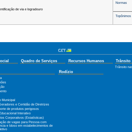
Normas
entificação de via e logradouro
Topônimos
ocial
Quadro de Serviços
Recursos Humanos
Trânsito
Trânsito nas
Rodízio
ta
hões
ção
ento
o Municipal
Geradores e Certidão de Diretrizes
orte de produtos perigosos
Educacional Interativo
ios Corporativos (Estatísticas)
zação de vagas para Pessoa com
ência e Idoso em estabelecimentos de
etivo