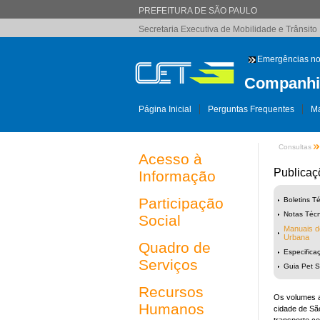
PREFEITURA DE SÃO PAULO
Secretaria Executiva de Mobilidade e Trânsito
Emergências no
Companhia
Página Inicial
Perguntas Frequentes
Ma
Consultas
Acesso à
Publicaç
Informação
Participação
Boletins T
Notas Técn
Social
Manuais d
Urbana
Quadro de
Especifica
Serviços
Guia Pet 
Recursos
Os volumes ap
Humanos
cidade de São