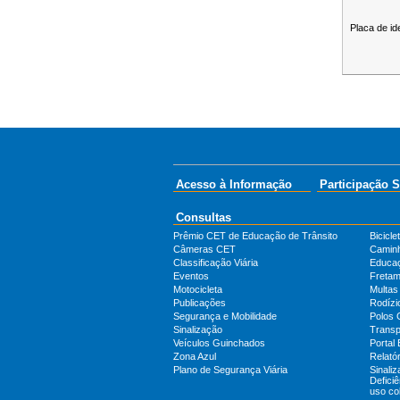
Placa de id
Acesso à Informação
Participação S
Consultas
Prêmio CET de Educação de Trânsito
Bicicle
Câmeras CET
Camin
Classificação Viária
Educa
Eventos
Fretam
Motocicleta
Multas
Publicações
Rodízi
Segurança e Mobilidade
Polos 
Sinalização
Transp
Veículos Guinchados
Portal 
Zona Azul
Relatór
Plano de Segurança Viária
Sinali
Defici
uso col