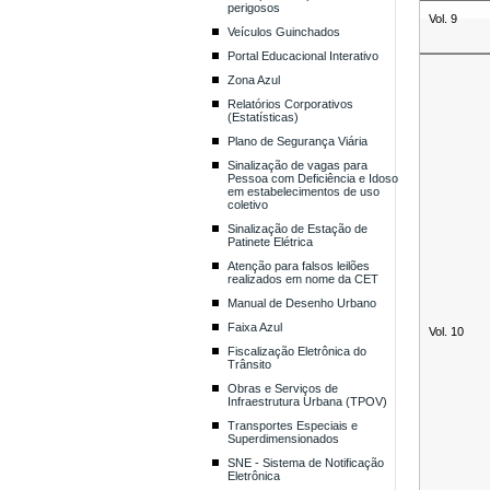
perigosos
Vol. 9
Veículos Guinchados
Portal Educacional Interativo
Zona Azul
Relatórios Corporativos
(Estatísticas)
Plano de Segurança Viária
Sinalização de vagas para
Pessoa com Deficiência e Idoso
em estabelecimentos de uso
coletivo
Sinalização de Estação de
Patinete Elétrica
Atenção para falsos leilões
realizados em nome da CET
Manual de Desenho Urbano
Faixa Azul
Vol. 10
Fiscalização Eletrônica do
Trânsito
Obras e Serviços de
Infraestrutura Urbana (TPOV)
Transportes Especiais e
Superdimensionados
SNE - Sistema de Notificação
Eletrônica