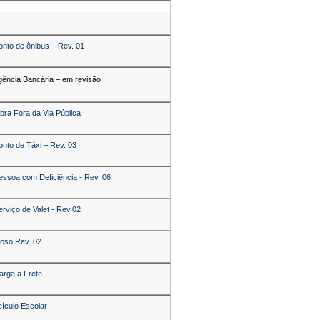
onto de ônibus – Rev. 01
gência Bancária – em revisão
bra Fora da Via Pública
onto de Táxi – Rev. 03
essoa com Deficiência - Rev. 06
erviço de Valet - Rev.02
doso Rev. 02
arga a Frete
eículo Escolar