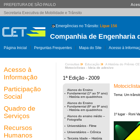
PREFEITURA DE SÃO PAULO
Aces
Secretaria Executiva de Mobilidade e Trânsito
Emergências no Trânsito:
Ligue 156
Companhia de Engenharia d
Página Inicial
Perguntas Frequentes
Mapa do Site
Acesso à Informa
Consultas
Educação
A História do Prêmio C
Acesso à
Motociclistas - Ideia de adesivo
Informação
1ª Edição - 2009
Motociclista
Participação
Alunos do Ensino
Fundamental (1º ao 5º ano)
Social
Tema: Um trânsit
- História em quadrinhos
Alunos do Ensino
Quadro de
Fundamental (6º ao 9º ano)
- História em quadrinhos
Serviços
1º lugar - Roni V
Alunos do ensino médio –
Fotografia
Recursos
Universitários - Filme
Universitários – Crônica
Humanos
Terceira Idade – História