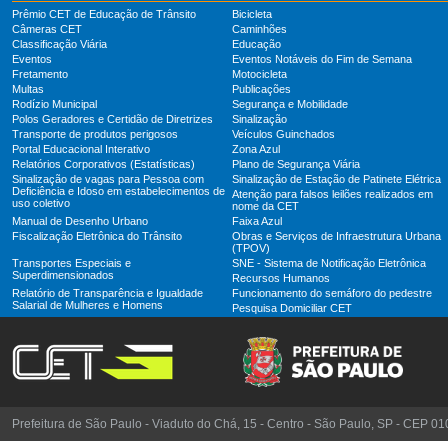
Prêmio CET de Educação de Trânsito
Bicicleta
Câmeras CET
Caminhões
Classificação Viária
Educação
Eventos
Eventos Notáveis do Fim de Semana
Fretamento
Motocicleta
Multas
Publicações
Rodízio Municipal
Segurança e Mobilidade
Polos Geradores e Certidão de Diretrizes
Sinalização
Transporte de produtos perigosos
Veículos Guinchados
Portal Educacional Interativo
Zona Azul
Relatórios Corporativos (Estatísticas)
Plano de Segurança Viária
Sinalização de vagas para Pessoa com
Sinalização de Estação de Patinete Elétrica
Deficiência e Idoso em estabelecimentos de
Atenção para falsos leilões realizados em
uso coletivo
nome da CET
Manual de Desenho Urbano
Faixa Azul
Fiscalização Eletrônica do Trânsito
Obras e Serviços de Infraestrutura Urbana
(TPOV)
Transportes Especiais e
SNE - Sistema de Notificação Eletrônica
Superdimensionados
Recursos Humanos
Relatório de Transparência e Igualdade
Funcionamento do semáforo do pedestre
Salarial de Mulheres e Homens
Pesquisa Domiciliar CET
Prefeitura de São Paulo - Viaduto do Chá, 15 - Centro - São Paulo, SP - CEP 0