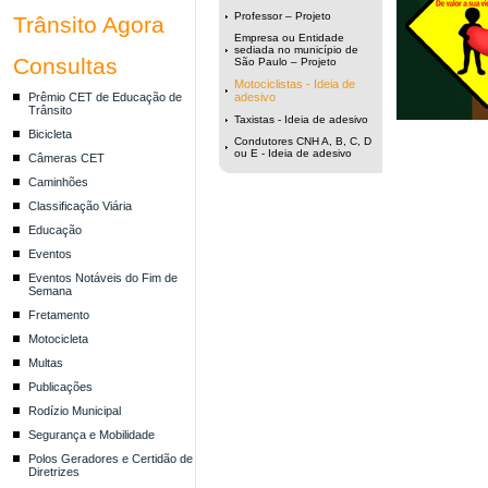
Professor – Projeto
Trânsito Agora
Empresa ou Entidade
sediada no município de
Consultas
São Paulo – Projeto
Motociclistas - Ideia de
Prêmio CET de Educação de
adesivo
Trânsito
Taxistas - Ideia de adesivo
Bicicleta
Condutores CNH A, B, C, D
ou E - Ideia de adesivo
Câmeras CET
Caminhões
Classificação Viária
Educação
Eventos
Eventos Notáveis do Fim de
Semana
Fretamento
Motocicleta
Multas
Publicações
Rodízio Municipal
Segurança e Mobilidade
Polos Geradores e Certidão de
Diretrizes