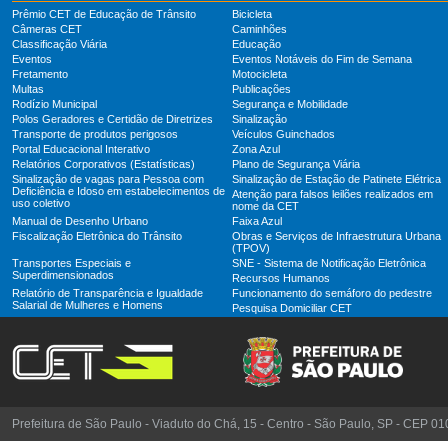
Prêmio CET de Educação de Trânsito
Bicicleta
Câmeras CET
Caminhões
Classificação Viária
Educação
Eventos
Eventos Notáveis do Fim de Semana
Fretamento
Motocicleta
Multas
Publicações
Rodízio Municipal
Segurança e Mobilidade
Polos Geradores e Certidão de Diretrizes
Sinalização
Transporte de produtos perigosos
Veículos Guinchados
Portal Educacional Interativo
Zona Azul
Relatórios Corporativos (Estatísticas)
Plano de Segurança Viária
Sinalização de vagas para Pessoa com
Sinalização de Estação de Patinete Elétrica
Deficiência e Idoso em estabelecimentos de
Atenção para falsos leilões realizados em
uso coletivo
nome da CET
Manual de Desenho Urbano
Faixa Azul
Fiscalização Eletrônica do Trânsito
Obras e Serviços de Infraestrutura Urbana
(TPOV)
Transportes Especiais e
SNE - Sistema de Notificação Eletrônica
Superdimensionados
Recursos Humanos
Relatório de Transparência e Igualdade
Funcionamento do semáforo do pedestre
Salarial de Mulheres e Homens
Pesquisa Domiciliar CET
Prefeitura de São Paulo - Viaduto do Chá, 15 - Centro - São Paulo, SP - CEP 0