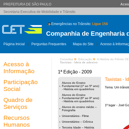
PREFEITURA DE SÃO PAULO
Aces
Secretaria Executiva de Mobilidade e Trânsito
Emergências no Trânsito:
Ligue 156
Companhia de Engenharia d
Página Inicial
Perguntas Frequentes
Mapa do Site
Acesso à Informa
Consultas
Educação
A História do Prêmio C
Acesso à
Taxistas - Ideia de adesivo
Informação
1ª Edição - 2009
Taxistas - I
Participação
Alunos do Ensino
Fundamental (1º ao 5º ano)
Social
Tema: Um trânsit
- História em quadrinhos
Alunos do Ensino
Quadro de
Fundamental (6º ao 9º ano)
- História em quadrinhos
Serviços
1º lugar - Joel G
Alunos do ensino médio –
Fotografia
Recursos
Universitários - Filme
Universitários – Crônica
Humanos
Terceira Idade – História