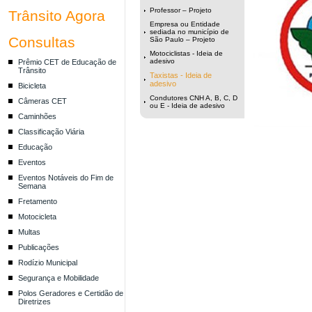
Professor – Projeto
Trânsito Agora
Empresa ou Entidade
sediada no município de
Consultas
São Paulo – Projeto
Motociclistas - Ideia de
adesivo
Prêmio CET de Educação de
Trânsito
Taxistas - Ideia de
adesivo
Bicicleta
Condutores CNH A, B, C, D
Câmeras CET
ou E - Ideia de adesivo
Caminhões
Classificação Viária
Educação
Eventos
Eventos Notáveis do Fim de
Semana
Fretamento
Motocicleta
Multas
Publicações
Rodízio Municipal
Segurança e Mobilidade
Polos Geradores e Certidão de
Diretrizes