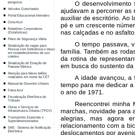
O desenvolvimento 
perigosos
Veículos Guinchados
ajudavam a percorrer as 
Portal Educacional Interativo
auxiliar de escritório. A
Zona Azul
pé e um crescente númer
Relatórios Corporativos
nas calçadas e no asfalto
(Estatísticas)
Plano de Segurança Viária
O tempo passava, v
Sinalização de vagas para
Pessoa com Deficiência e Idoso
família. Também as rodas
em estabelecimentos de uso
coletivo
da rotina de representan
Sinalização de Estação de
em busca do sustento da 
Patinete Elétrica
Atenção para falsos leilões
A idade avançou, a 
realizados em nome da CET
tempo para me dedicar a
Manual de Desenho Urbano
Faixa Azul
o ano de 1971.
Fiscalização Eletrônica do
Trânsito
Reencontrei minha 
Obras e Serviços de
marchas, novidade para a
Infraestrutura Urbana (TPOV)
alegrias, mas agora e
Transportes Especiais e
Superdimensionados
relacionamento com a bici
SNE - Sistema de Notificação
Eletrônica
deslocamentos por avenida