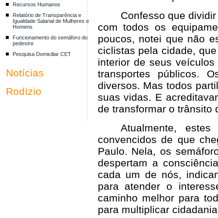
Recursos Humanos
Confesso que dividi
Relatório de Transparência e
Igualdade Salarial de Mulheres e
com todos os equipamen
Homens
poucos, notei que não es
Funcionamento do semáforo do
pedestre
ciclistas pela cidade, q
Pesquisa Domiciliar CET
interior de seus veículo
Notícias
transportes públicos. 
diversos. Mas todos par
Rodízio
suas vidas. E acreditav
de transformar o trânsito 
Atualmente, estes
convencidos de que cheg
Paulo. Nela, os semáfor
despertam a consciência
cada um de nós, indican
para atender o interess
caminho melhor para todo
para multiplicar cidadania