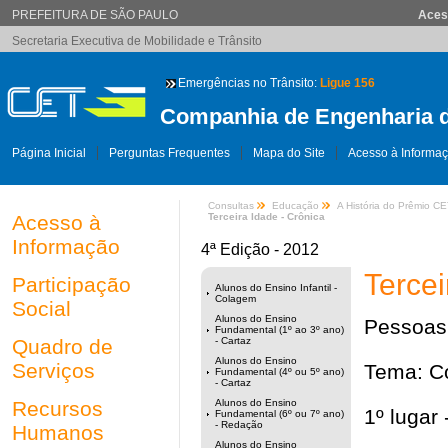
PREFEITURA DE SÃO PAULO
Aces
Secretaria Executiva de Mobilidade e Trânsito
Emergências no Trânsito:
Ligue 156
Companhia de Engenharia d
Página Inicial
Perguntas Frequentes
Mapa do Site
Acesso à Informa
Consultas
Educação
A História do Prêmio C
Acesso à
Terceira Idade - Crônica
Informação
4ª Edição - 2012
Tercei
Participação
Alunos do Ensino Infantil -
Colagem
Social
Alunos do Ensino
Pessoas
Fundamental (1º ao 3º ano)
Quadro de
- Cartaz
Alunos do Ensino
Serviços
Tema: Co
Fundamental (4º ou 5º ano)
- Cartaz
Recursos
Alunos do Ensino
1º lugar 
Fundamental (6º ou 7º ano)
- Redação
Humanos
Alunos do Ensino