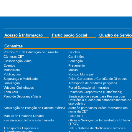
Acesso à Informação
Participação Social
Quadro de Serviç
Consultas
Prêmio CET de Educação de Trânsito
Bicicleta
Câmeras CET
Caminhões
Classificação Viária
Educação
Eventos
Fretamento
Motocicleta
Multas
Publicações
Rodízio Municipal
Segurança e Mobilidade
Polos Geradores e Certidão de Diretrizes
Sinalização
Transporte de produtos perigosos
Veículos Guinchados
Portal Educacional Interativo
Zona Azul
Relatórios Corporativos (Estatísticas)
Plano de Segurança Viária
Sinalização de vagas para Pessoa com
Deficiência e Idoso em estabelecimentos de
uso coletivo
Sinalização de Estação de Patinete Elétrica
Atenção para falsos leilões realizados em
nome da CET
Manual de Desenho Urbano
Faixa Azul
Fiscalização Eletrônica do Trânsito
Obras e Serviços de Infraestrutura Urbana
(TPOV)
Transportes Especiais e
SNE - Sistema de Notificação Eletrônica
Superdimensionados