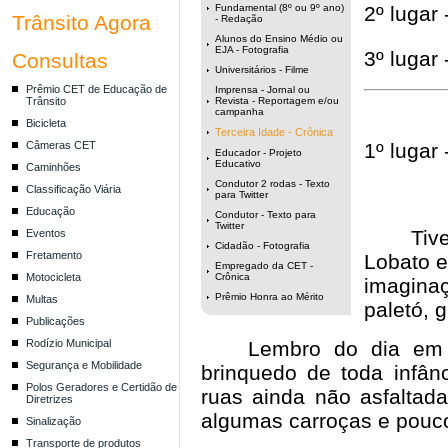
Fundamental (8º ou 9º ano)
2º lugar
Trânsito Agora
- Redação
Alunos do Ensino Médio ou
EJA - Fotografia
3º lugar
Consultas
Universitários - Filme
Prêmio CET de Educação de
Imprensa - Jornal ou
Trânsito
Revista - Reportagem e/ou
campanha
Bicicleta
Terceira Idade - Crônica
Câmeras CET
1º lugar 
Educador - Projeto
Educativo
Caminhões
Condutor 2 rodas - Texto
Classificação Viária
para Twitter
Educação
Condutor - Texto para
Twitter
Tiv
Eventos
Cidadão - Fotografia
Fretamento
Lobato e
Empregado da CET -
Motocicleta
Crônica
imaginaç
Prêmio Honra ao Mérito
Multas
paletó, 
Publicações
Rodízio Municipal
Lembro do dia em
Segurança e Mobilidade
brinquedo de toda infân
Polos Geradores e Certidão de
ruas ainda não asfaltad
Diretrizes
algumas carroças e pouc
Sinalização
Transporte de produtos