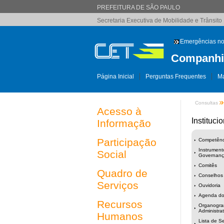
PREFEITURA DE SÃO PAULO
Secretaria Executiva de Mobilidade e Trânsito
Emergências no
Companhia
Página Inicial
Perguntas Frequentes
Ma
Consultas
Acesso à
Institucio
Informação
Participação
Competênci
Instrument
Social
Governança
Comitês
Quadro de
Conselhos
Serviços
Ouvidoria
Agenda do
Recursos
Organogram
Administrat
Humanos
Lista de Se