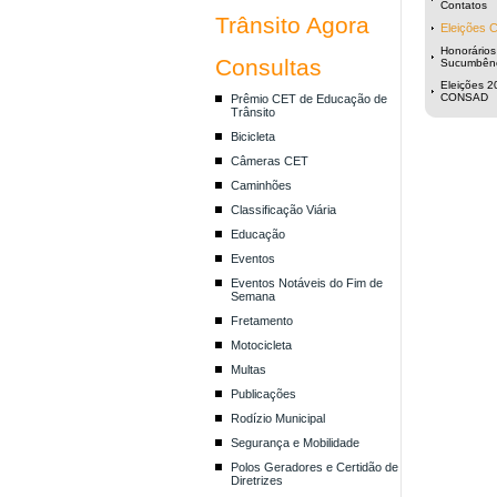
Contatos
Trânsito Agora
Eleições 
Honorários
Consultas
Sucumbên
Eleições 2
CONSAD
Prêmio CET de Educação de
Trânsito
Bicicleta
Câmeras CET
Caminhões
Classificação Viária
Educação
Eventos
Eventos Notáveis do Fim de
Semana
Fretamento
Motocicleta
Multas
Publicações
Rodízio Municipal
Segurança e Mobilidade
Polos Geradores e Certidão de
Diretrizes