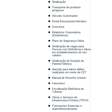
Sinalização
Transporte de produtos
perigosos
Veículos Guinchados
Portal Educacional Interativo
Zona Azul
Relatórios Corporativos
(Estatísticas)
Plano de Segurança Viária
Sinalização de vagas para
Pessoa com Deficiência e Idoso
em estabelecimentos de uso
coletivo
Sinalização de Estação de
Patinete Elétrica
Atenção para falsos leilões
realizados em nome da CET
Manual de Desenho Urbano
Faixa Azul
Fiscalização Eletrônica do
Trânsito
Obras e Serviços de
Infraestrutura Urbana (TPOV)
Transportes Especiais e
Superdimensionados