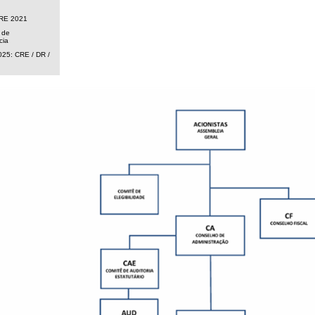
CRE 2021
 de
cia
025: CRE / DR /