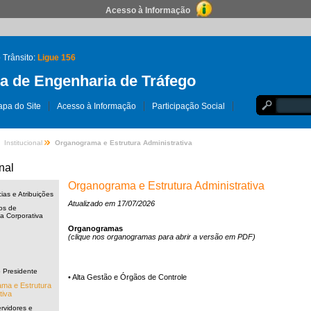
Acesso à Informação
 Trânsito:
Ligue 156
 de Engenharia de Tráfego
pa do Site
Acesso à Informação
Participação Social
Institucional
Organograma e Estrutura Administrativa
nal
Organograma e Estrutura Administrativa
as e Atribuições
Atualizado em 17/07/2026
os de
 Corporativa
Organogramas
(clique nos organogramas para abrir a versão em PDF)
 Presidente
• Alta Gestão e Órgãos de Controle
ma e Estrutura
tiva
rvidores e