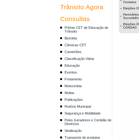
Contatos
Trânsito Agora
Eleições 
Honorários
Consultas
Sucumbên
Eleições 2
Prêmio CET de Educação de
CONSAD
Trânsito
Bicicleta
Câmeras CET
Caminhões
Classificação Viária
Educação
Eventos
Fretamento
Motocicleta
Multas
Publicações
Rodízio Municipal
Segurança e Mobilidade
Polos Geradores e Certidão de
Diretrizes
Sinalização
Transporte de produtos