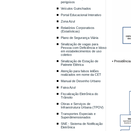
perigosos
Veículos Guinchados
Portal Educacional Interativo
Zona Azul
Relatórios Corporativos
(Estatísticas)
Plano de Segurança Viária
Sinalização de vagas para
Pessoa com Deficiência e Idoso
em estabelecimentos de uso
coletivo
Sinalização de Estação de
• Presidência
Patinete Elétrica
Atenção para falsos leilões
realizados em nome da CET
Manual de Desenho Urbano
Faixa Azul
Fiscalização Eletrônica do
Trânsito
Obras e Serviços de
Infraestrutura Urbana (TPOV)
Transportes Especiais e
Superdimensionados
SNE - Sistema de Notificação
Eletrônica