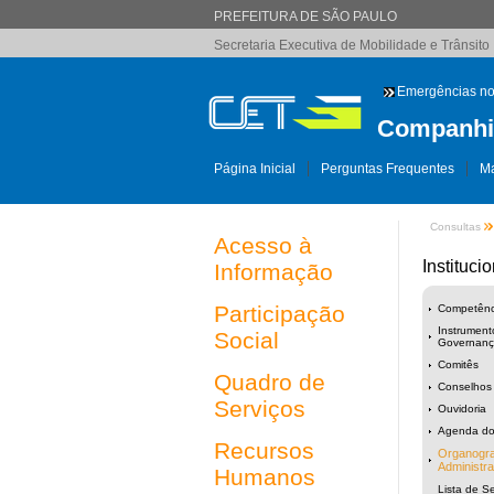
PREFEITURA DE SÃO PAULO
Secretaria Executiva de Mobilidade e Trânsito
Emergências no
Companhia
Página Inicial
Perguntas Frequentes
Ma
Consultas
Acesso à
Institucio
Informação
Participação
Competênci
Instrument
Social
Governança
Comitês
Quadro de
Conselhos
Serviços
Ouvidoria
Agenda do
Recursos
Organogra
Administra
Humanos
Lista de Se